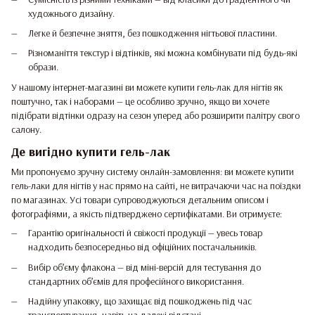
художнього дизайну.
Легке й безпечне зняття, без пошкодження нігтьової пластини.
Різноманіття текстур і відтінків, які можна комбінувати під будь-які
образи.
У нашому інтернет-магазині ви можете купити гель-лак для нігтів як
поштучно, так і наборами — це особливо зручно, якщо ви хочете
підібрати відтінки одразу на сезон уперед або розширити палітру свого
салону.
Де вигідно купити гель-лак
Ми пропонуємо зручну систему онлайн-замовлення: ви можете купити
гель-лаки для нігтів у нас прямо на сайті, не витрачаючи час на поїздки
по магазинах. Усі товари супроводжуються детальним описом і
фотографіями, а якість підтверджено сертифікатами. Ви отримуєте:
Гарантію оригінальності й свіжості продукції — увесь товар
надходить безпосередньо від офіційних постачальників.
Вибір об’єму флакона — від міні-версій для тестування до
стандартних об’ємів для професійного використання.
Надійну упаковку, що захищає від пошкоджень під час