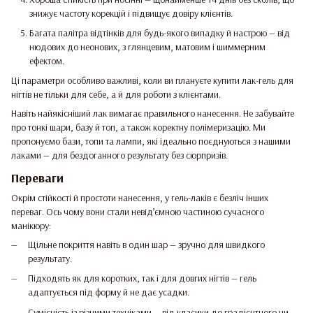
знижує частоту корекцій і підвищує довіру клієнтів.
Багата палітра відтінків для будь-якого випадку й настрою — від
нюдових до неонових, з глянцевим, матовим і шиммерним
ефектом.
Ці параметри особливо важливі, коли ви плануєте купити лак-гель для
нігтів не тільки для себе, а й для роботи з клієнтами.
Навіть найякісніший лак вимагає правильного нанесення. Не забувайте
про тонкі шари, базу й топ, а також коректну полімеризацію. Ми
пропонуємо бази, топи та лампи, які ідеально поєднуються з нашими
лаками — для бездоганного результату без сюрпризів.
Переваги
Окрім стійкості й простоти нанесення, у гель-лаків є безліч інших
переваг. Ось чому вони стали невід’ємною частиною сучасного
манікюру:
Щільне покриття навіть в один шар — зручно для швидкого
результату.
Підходять як для коротких, так і для довгих нігтів — гель
адаптується під форму й не дає усадки.
Сумісність із різними техніками — від класики до градієнтного чи