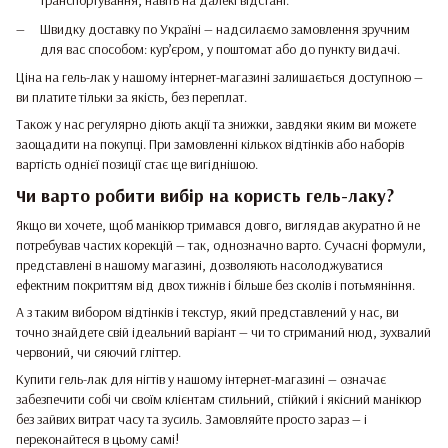
транспортування, навіть на далекі відстані.
Швидку доставку по Україні — надсилаємо замовлення зручним
для вас способом: кур’єром, у поштомат або до пункту видачі.
Ціна на гель-лак у нашому інтернет-магазині залишається доступною —
ви платите тільки за якість, без переплат.
Також у нас регулярно діють акції та знижки, завдяки яким ви можете
заощадити на покупці. При замовленні кількох відтінків або наборів
вартість однієї позиції стає ще вигіднішою.
Чи варто робити вибір на користь гель-лаку?
Якщо ви хочете, щоб манікюр тримався довго, виглядав акуратно й не
потребував частих корекцій — так, однозначно варто. Сучасні формули,
представлені в нашому магазині, дозволяють насолоджуватися
ефектним покриттям від двох тижнів і більше без сколів і потьмяніння.
А з таким вибором відтінків і текстур, який представлений у нас, ви
точно знайдете свій ідеальний варіант — чи то стриманий нюд, зухвалий
червоний, чи сяючий гліттер.
Купити гель-лак для нігтів у нашому інтернет-магазині — означає
забезпечити собі чи своїм клієнтам стильний, стійкий і якісний манікюр
без зайвих витрат часу та зусиль. Замовляйте просто зараз — і
переконайтеся в цьому самі!