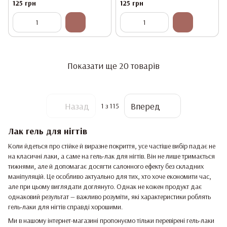
125 грн
125 грн
Показати ще 20 товарів
Назад
Вперед
1
з 115
Лак гель для нігтів
Коли йдеться про стійке й виразне покриття, усе частіше вибір падає не
на класичні лаки, а саме на гель-лак для нігтів. Він не лише тримається
тижнями, але й допомагає досягти салонного ефекту без складних
маніпуляцій. Це особливо актуально для тих, хто хоче економити час,
але при цьому виглядати доглянуто. Однак не кожен продукт дає
однаковий результат — важливо розуміти, які характеристики роблять
гель-лаки для нігтів справді хорошими.
Ми в нашому інтернет-магазині пропонуємо тільки перевірені гель-лаки