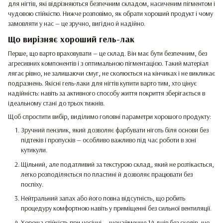
для нігтів, які відрізняються безпечним складом, насиченим пігментом і
чудовою стійкістю. Нижче розповімо, як обрати хороший продукт і чому
замовляти у нас — це зручно, вигідно й надійно.
Що вирізняє хороший гель-лак
Перше, що варто враховувати — це склад. Він має бути безпечним, без
агресивних компонентів і з оптимальною пігментацією. Такий матеріал
лягає рівно, не залишаючи смуг, не сколюється на кінчиках і не викликає
подразнень. Якісні гель-лаки для нігтів купити варто тим, хто цінує
надійність: навіть за активного способу життя покриття зберігається в
ідеальному стані до трьох тижнів.
Щоб спростити вибір, виділимо головні параметри хорошого продукту:
Зручний пензлик, який дозволяє фарбувати ніготь біля основи без
підтеків і пропусків — особливо важливо під час роботи в зоні
кутикули.
Щільний, але податливий за текстурою склад, який не розтікається,
легко розподіляється по пластині й дозволяє працювати без
поспіху.
Нейтральний запах або його повна відсутність, що робить
процедуру комфортною навіть у приміщенні без сильної вентиляції.
Хороша стійкість при носінні — щонайменше 14 днів без сколів, що