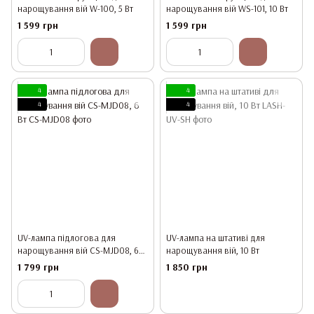
нарощування вій W-100, 5 Вт
нарощування вій WS-101, 10 Вт
1 599 грн
1 599 грн
4
4
4
4
UV-лампа підлогова для
UV-лампа на штативі для
нарощування вій CS-MJD08, 6
нарощування вій, 10 Вт
Вт
1 799 грн
1 850 грн