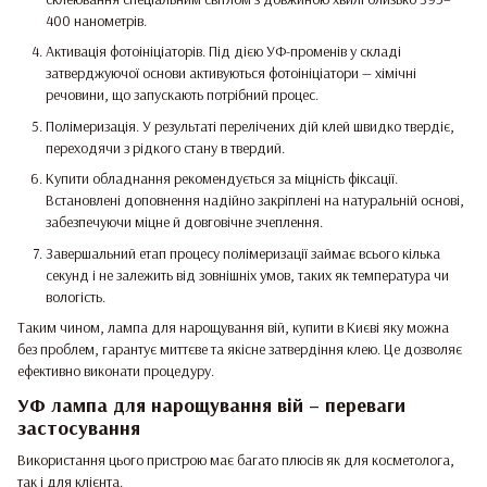
400 нанометрів.
Активація фотоініціаторів. Під дією УФ-променів у складі
затверджуючої основи активуються фотоініціатори — хімічні
речовини, що запускають потрібний процес.
Полімеризація. У результаті перелічених дій клей швидко твердіє,
переходячи з рідкого стану в твердий.
Купити обладнання рекомендується за міцність фіксації.
Встановлені доповнення надійно закріплені на натуральній основі,
забезпечуючи міцне й довговічне зчеплення.
Завершальний етап процесу полімеризації займає всього кілька
секунд і не залежить від зовнішніх умов, таких як температура чи
вологість.
Таким чином, лампа для нарощування вій, купити в Києві яку можна
без проблем, гарантує миттєве та якісне затвердіння клею. Це дозволяє
ефективно виконати процедуру.
УФ лампа для нарощування вій – переваги
застосування
Використання цього пристрою має багато плюсів як для косметолога,
так і для клієнта.