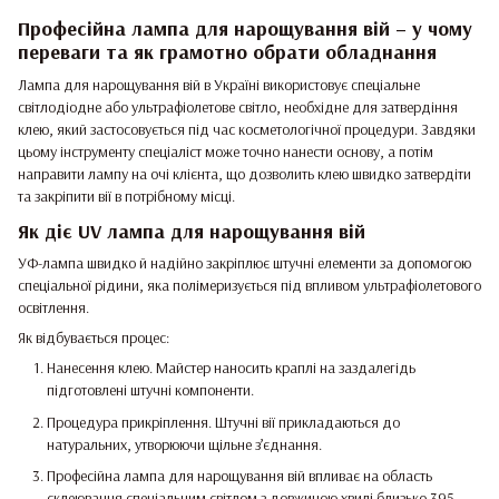
Професійна лампа для нарощування вій – у чому
переваги та як грамотно обрати обладнання
Лампа для нарощування вій в Україні використовує спеціальне
світлодіодне або ультрафіолетове світло, необхідне для затвердіння
клею, який застосовується під час косметологічної процедури. Завдяки
цьому інструменту спеціаліст може точно нанести основу, а потім
направити лампу на очі клієнта, що дозволить клею швидко затвердіти
та закріпити вії в потрібному місці.
Як діє UV лампа для нарощування вій
УФ-лампа швидко й надійно закріплює штучні елементи за допомогою
спеціальної рідини, яка полімеризується під впливом ультрафіолетового
освітлення.
Як відбувається процес:
Нанесення клею. Майстер наносить краплі на заздалегідь
підготовлені штучні компоненти.
Процедура прикріплення. Штучні вії прикладаються до
натуральних, утворюючи щільне з’єднання.
Професійна лампа для нарощування вій впливає на область
склеювання спеціальним світлом з довжиною хвилі близько 395–