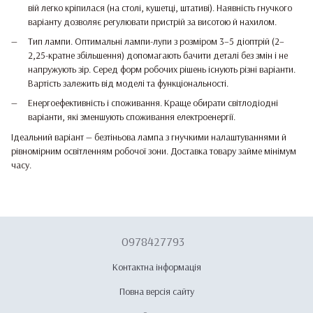
вій легко кріпилася (на столі, кушетці, штативі). Наявність гнучкого
варіанту дозволяє регулювати пристрій за висотою й нахилом.
Тип лампи. Оптимальні лампи-лупи з розміром 3–5 діоптрій (2–
2,25-кратне збільшення) допомагають бачити деталі без змін і не
напружують зір. Серед форм робочих рішень існують різні варіанти.
Вартість залежить від моделі та функціональності.
Енергоефективність і споживання. Краще обирати світлодіодні
варіанти, які зменшують споживання електроенергії.
Ідеальний варіант — безтіньова лампа з гнучкими налаштуваннями й
рівномірним освітленням робочої зони. Доставка товару займе мінімум
часу.
0978427793
Контактна інформація
Повна версія сайту