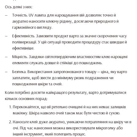
Ось деякі з них:
Точність. UV лампа для нарощування вій дозволяє точно й
акуратно наносити клеючу рідину, досягаючи природного й
гармонійного вигляду.
Ефективність. Замовити продукт варто за значне скорочення часу
полімеризації. У цій ситуації проводити процедуру стає швидше й
ефективніше.
Міцність. Завдяки світлотвердіючим властивостям клею нарощені
елементи служать довше й стійкіші до пошкоджень.
Безпека. Використання запропонованого товару — ціна, яку варто
заплатити, щоб звести до мінімуму ризик подразнення чи
пошкодження шкіри та очей.
Коли потрібно досягти найкращого результату, варто дотримуватися
кількох основних порад:
Переконайтеся, що вії ретельно очищені й на них немає залишків
макіяжу. Шкіра навколо очей також має бути чистою й сухою.
Наносьте клей дуже акуратно, уникаючи потрапляння на шкіру чи в
очі. Під час нанесення можна використовувати мікроголку або
інший інструмент, який полегшить процес.