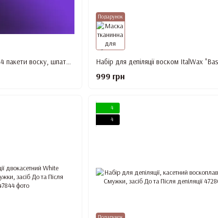
Подарунок
Набір для депіляції-00S 4 пакети воску, шпателі
Набір для депіляції воском ItalWax "Bas
999 грн
4
4
Подарунок