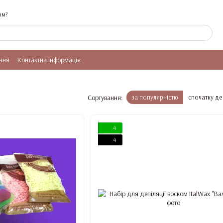
ам?
ння
Контактна інформація
Сортування:
за популярністю
спочатку д
4
4