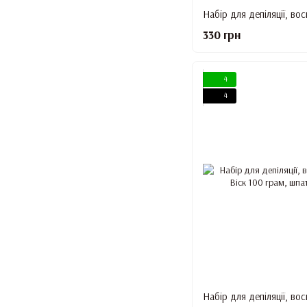
330 грн
4
4