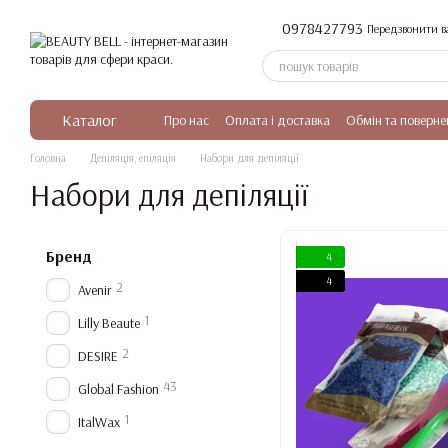
Перейти до основного контенту
0978427793
Передзвонити в
Каталог
Про нас
Оплата і доставка
Обмін та поверне
Головна
Депіляція, епіляція
Набори для депіляції
Набори для депіляції
Бренд
4
4
2
Avenir
1
Lilly Beaute
2
DESIRE
43
Global Fashion
1
ItalWax