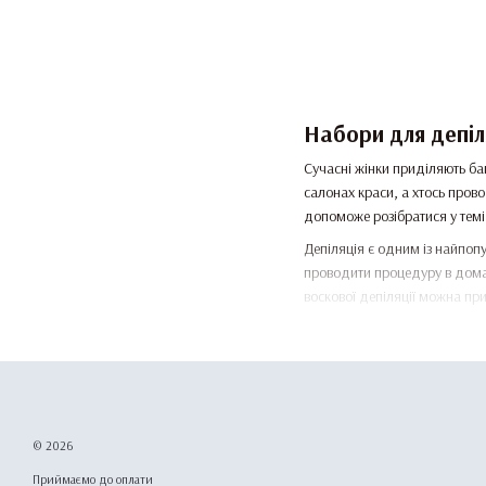
Набори для депіл
Сучасні жінки приділяють ба
салонах краси, а хтось пров
допоможе розібратися у темі
Депіляція є одним із найпоп
проводити процедуру в домаш
воскової депіляції можна п
Купити набір для воскової де
Види наборів для 
На сучасному ринку товарів д
Воскові набори. Вони мі
© 2026
тривалого ефекту гладко
Приймаємо до оплати