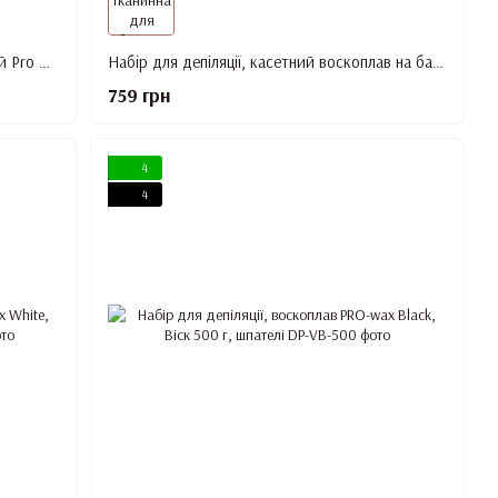
Набір для депіляції, воскоплав банковий Pro Wax White, Віск, Шпателі, засіб До та Після депіляції
Набір для депіляції, касетний воскоплав на базі, Касети, Смужки, засіб До та Після депіляції
759 грн
4
4