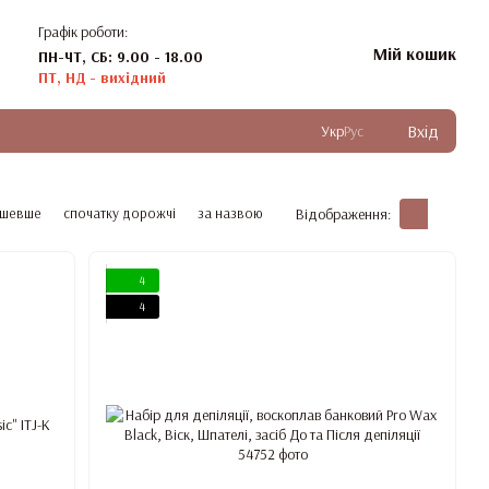
Графік роботи:
Мій кошик
ПН-ЧТ, СБ: 9.00 - 18.00
ПТ, НД - вихідний
Вхід
Укр
Рус
ешевше
спочатку дорожчі
за назвою
Відображення:
4
4