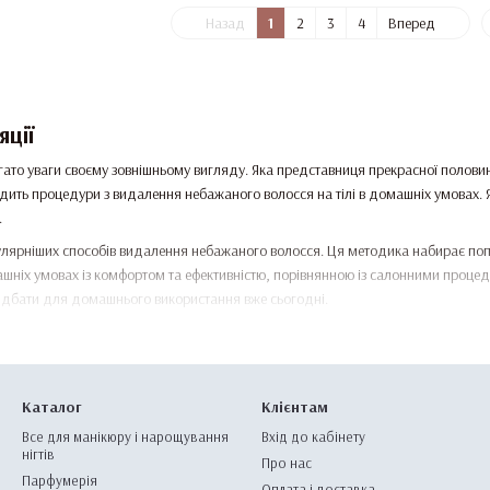
Назад
1
2
3
4
Вперед
яції
гато уваги своєму зовнішньому вигляду. Яка представниця прекрасної полов
одить процедури з видалення небажаного волосся на тілі в домашніх умовах.
.
улярніших способів видалення небажаного волосся. Ця методика набирає поп
ніх умовах із комфортом та ефективністю, порівнянною із салонними процеду
ридбати для домашнього використання вже сьогодні.
піляції — чудове рішення для гладенької шкіри!
депіляції. Які існують?
Каталог
Клієнтам
ля краси представлено кілька різновидів наборів. Вони розроблені для різних 
Все для манікюру і нарощування
Вхід до кабінету
стять теплий або холодний віск, спеціальні шпателі, смужки для видалення во
нігтів
Про нас
сті. Результат радуватиме від трьох до чотирьох тижнів.
Парфумерія
Оплата і доставка