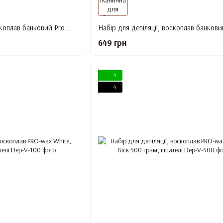
Набір для депіляції, воскоплав банковий Pro Wax Purple, Віск 300 г, Шпателі, засіб До та Після депіляції
649 грн
4
4