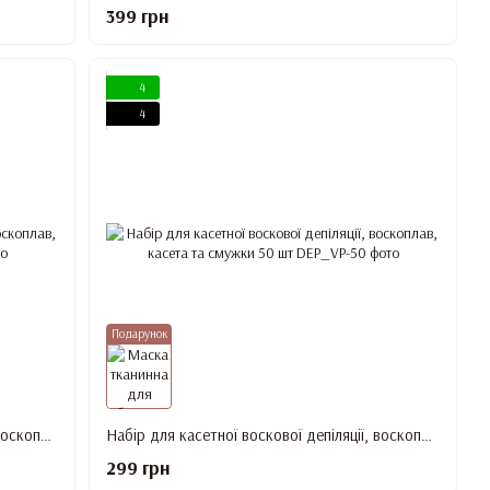
399 грн
4
4
Подарунок
Набір для касетної воскової депіляції, воскоплав, касета та смужки 100 шт
Набір для касетної воскової депіляції, воскоплав, касета та смужки 50 шт
299 грн