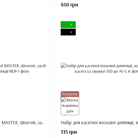
450 грн
4
4
Подарунок
Набір для депіляції WAX MASTER, Шпателі, засіб До та Після депіляції
315 грн