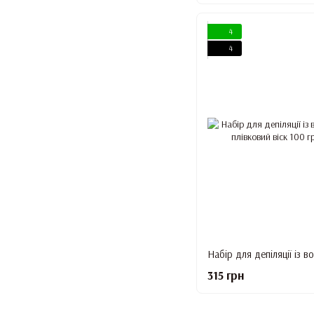
4
4
315 грн