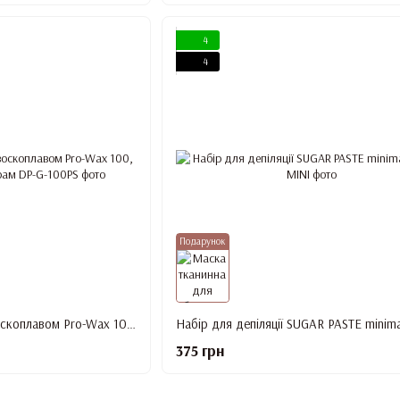
4
4
Подарунок
Набір для депіляції із воскоплавом Pro-Wax 100, плівковий віск 100 грам
Набір для депіляції SUGAR PASTE minima
375 грн