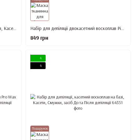
Набір для депіляції, касетний воскоплав, Касети, Смужки, засіб До та Після депіляції
Набір для депіляції двокасетний воскоплав Pink, Касети, Смужки, засіб До та Після депіляції
849 грн
4
4
Подарунок