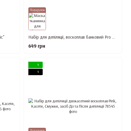
Подарунок
ic"
Набір для депіляції, воскоплав банковий Pro Wax Black, Віск, Шпателі, засіб До та Після депіляції
649 грн
4
4
Подарунок