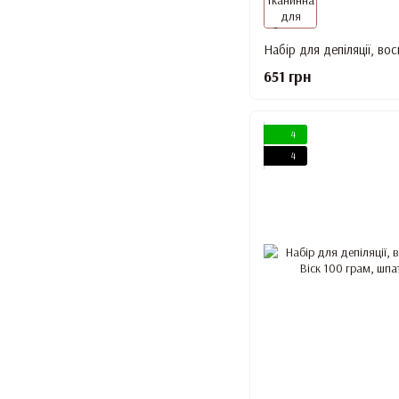
651 грн
4
4