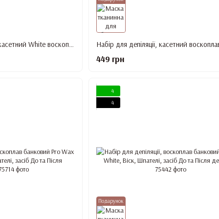
Набір для депіляції двокасетний White воскоплав, Касети, Смужки, засіб До та Після депіляції
449 грн
4
4
Подарунок