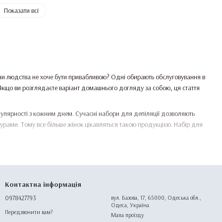
Показати всі
ини людства не хоче бути привабливою? Одні обирають обслуговування в
 Якщо ви розглядаєте варіант домашнього догляду за собою, ця стаття
улярності з кожним днем. Сучасні набори для депіляції дозволяють
рами. Тому все більше жінок цікавляться такою продукцією. Набір для
Контактна інформація
типів шкіри та цілей:
0978427793
вул. Базова, 17, 65000, Одеська обл.,
ску та заспокійливі засоби після процедури. Чудово підходять для
Одеса, Україна
Передзвонити вам?
Мапа проїзду