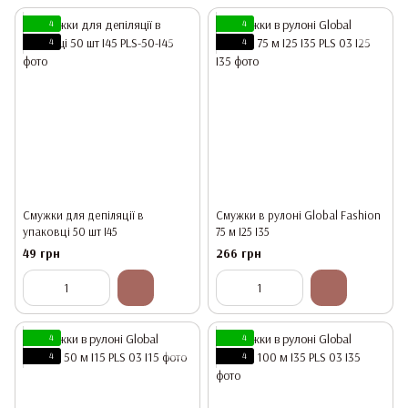
4
4
4
4
Смужки для депіляції в
Смужки в рулоні Global Fashion
упаковці 50 шт I45
75 м I25 I35
49 грн
266 грн
4
4
4
4