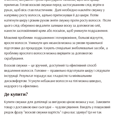
прилипав. Готові воскові смужки перед застосуванням слід зігріти в
руках, щоб віск став пластичним. Далі необхідно наклеїти смужку у
напрямку росту волосся, щільно притиснувши її до шкіри. Потім
натягнути шкіру і різким рухом зняти смужку проти росту волосся. Після
цього слід обережно видалити залишки воску за допомогою олії,
нанести заспокійливий крем або лосьйон, щоб уникнути подразнення.
Можливі проблеми: подразнення і почервоніння, больові відчуття,
вросле волосся. Уникнути цих нюансів можна за умови правильної
підготовки до процедури. Існують спеціальні знеболювальні засоби, а
проблему врослого волосся можна вирішити за допомогою
скрабування.
Воскові смужки — це зручний, доступний та ефективний спосіб
видалення волосся. Головне — правильно підготувати шкіру і слідувати
інструкції. Результат порадує вас гладкістю та мінімальним
дискомфортом. Усунути небажане волосся на тілі можна швидко,
недорого та ефективно.
Де купити?
Купити смужки для депіляції за вигідною ціною можна у нас. Замовити
товар з доставкою вже сьогодні — чудове рішення. Введіть у пошуковий
рядок фразу "воскові смужки вартість" і ціна вас здивує! Це не так