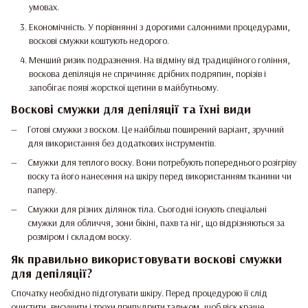
умовах.
Економічність. У порівнянні з дорогими салонними процедурами,
воскові смужки коштують недорого.
Менший ризик подразнення. На відміну від традиційного гоління,
воскова депіляція не спричиняє дрібних подряпин, порізів і
запобігає появі жорсткої щетини в майбутньому.
Воскові смужки для депіляції та їхні види
Готові смужки з воском. Це найбільш поширений варіант, зручний
для використання без додаткових інструментів.
Смужки для теплого воску. Вони потребують попереднього розігріву
воску та його нанесення на шкіру перед використанням тканини чи
паперу.
Смужки для різних ділянок тіла. Сьогодні існують спеціальні
смужки для обличчя, зони бікіні, пахв та ніг, що відрізняються за
розміром і складом воску.
Як правильно використовувати воскові смужки
для депіляції?
Спочатку необхідно підготувати шкіру. Перед процедурою її слід
очистити, висушити і трохи припудрити тальком, щоб віск краще