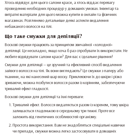
Хтось відвідує для цього салони краси, а хтось віддає перевагу
проведенню необхідних процедур у домашніх умовах. Інвентар та
витратні матеріали для цього можна купити в онлайн та фізичних
магазинах. Розглянемо детальніше деякі аспекти видалення
небажаного волосся на тілі.
Що таке смужки для депіляції?
Воскові смужки працюють за принципом звичайної «холодної»
депіляції. Це нескладно, якщо хоча б раз спробувати їх використати. Не
любите відвідувати салони краси? Для вас є ідеальне рішення!
Смужки для депіляції — це зручний та ефективний спосіб видалення
зайвого волосся на тілі. Як вони виглядають? Це смужки з паперу або
тканини, на які нанесений шар воску. Приклеюючи їх до шкіри і різко
зриваючи, можна позбутися волосся разом із корінням, забезпечуючи
тривалий ефект гладкості.
Воскові смужки для депіляції та їхні переваги:
Тривалий ефект. Волосся видаляється разом із коренем, тому шкіра
залишається гладенькою в середньому три тижні. Проте все
залежить від генетичних особливостей організму.
Простота використання. Вам не знадобляться спеціальні навички
чи прилади, смужки можна легко застосовувати в домашніх