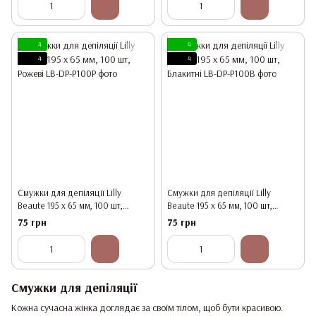
4
4
4
4
Смужки для депіляції Lilly
Смужки для депіляції Lilly
Beaute 195 x 65 мм, 100 шт,
Beaute 195 x 65 мм, 100 шт,
Рожеві
Блакитні
75 грн
75 грн
Смужки для депіляції
Кожна сучасна жінка доглядає за своїм тілом, щоб бути красивою.