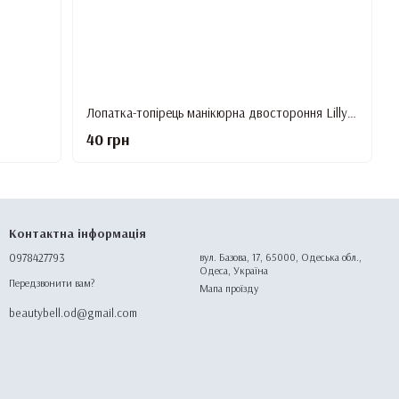
Лопатка-топірець манікюрна двостороння Lilly Beaute
40 грн
Контактна інформація
0978427793
вул. Базова, 17, 65000, Одеська обл.,
Одеса, Україна
Передзвонити вам?
Мапа проїзду
beautybell.od@gmail.com