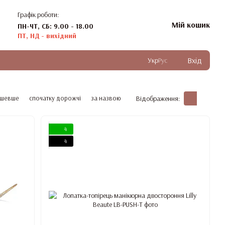
Графік роботи:
Мій кошик
ПН-ЧТ, СБ: 9.00 - 18.00
ПТ, НД - вихідний
Вхід
Укр
Рус
ешевше
спочатку дорожчі
за назвою
Відображення:
4
4