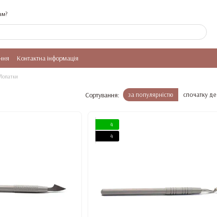
ам?
ння
Контактна інформація
Лопатки
Сортування:
за популярністю
спочатку д
4
4