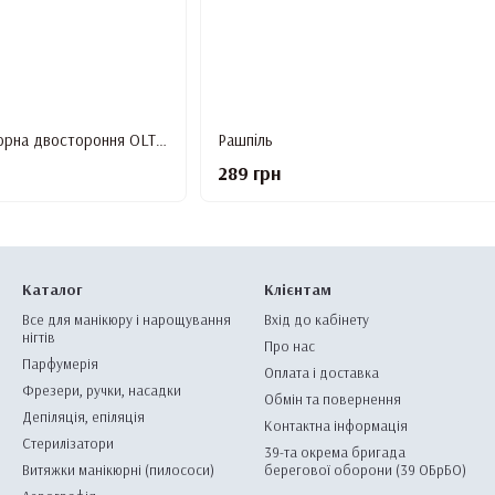
Лопатка-топірець манікюрна двостороння OLTON (пушер для манікюру, шабер)
Рашпіль
289 грн
Каталог
Клієнтам
Все для манікюру і нарощування
Вхід до кабінету
нігтів
Про нас
Парфумерія
Оплата і доставка
Фрезери, ручки, насадки
Обмін та повернення
Депіляція, епіляція
Контактна інформація
Стерилізатори
39-та окрема бригада
Витяжки манікюрні (пилососи)
берегової оборони (39 ОБрБО)