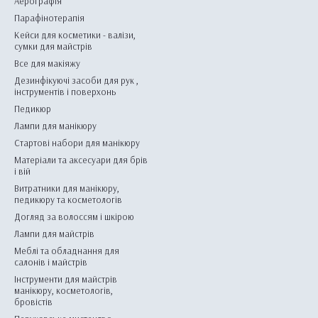
Аерографія
Парафінотерапія
Кейси для косметики - валізи,
сумки для майстрів
Все для макіяжу
Дезинфікуючі засоби для рук ,
інструментів і поверхонь
Педикюр
Лампи для манікюру
Стартові набори для манікюру
Матеріали та аксесуари для брів
і вій
Витратники для манікюру,
педикюру та косметологів
Догляд за волоссям і шкірою
Лампи для майстрів
Меблі та обладнання для
салонів і майстрів
Інструменти для майстрів
манікюру, косметологів,
бровістів