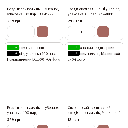
Розділювач пальців LillyBeaute,
Розділювач пальців Lilly Beaute,
упаковка 100 пар. Блакітний
упаковка 100 пар, Рожевий
299 грн
299 грн
4
4
4
4
Розділювач пальців LillyBeaute,
Силіконовий педикюрний
упаковка 100 пар,
роздільник пальців, Малиновий
Помаранчевий
299 грн
18 грн