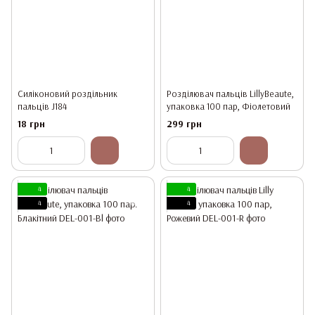
Силіконовий роздільник
Розділювач пальців LillyBeaute,
пальців J184
упаковка 100 пар, Фіолетовий
18 грн
299 грн
4
4
4
4