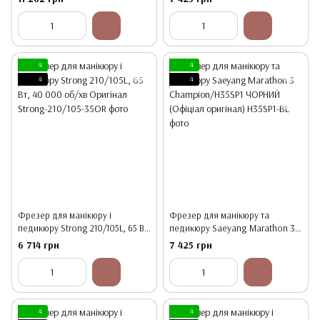
4
4
4
4
Фрезер для манікюру і
Фрезер для манікюру та
педикюру Strong 210/105L, 65 Вт,
педикюру Saeyang Marathon 3
40 000 об/хв Оригінал
Champion/H35SP1 ЧОРНИЙ
6 714 грн
7 425 грн
(Офіціал оригінал)
4
4