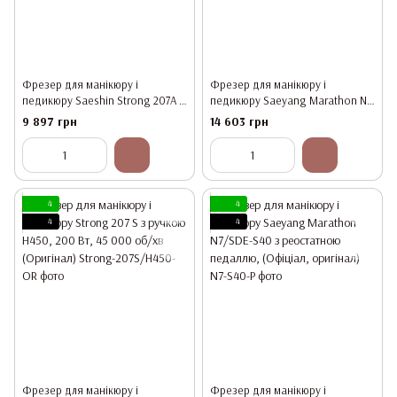
Фрезер для манікюру і
Фрезер для манікюру і
педикюру Saeshin Strong 207A з
педикюру Saeyang Marathon N7
ручкою H400 (Оригінал)
з ручкою SDE-S40, 100 Вт, 40
9 897 грн
14 603 грн
000 об/хв (Офіціал, оригінал)
4
4
4
4
Фрезер для манікюру і
Фрезер для манікюру і