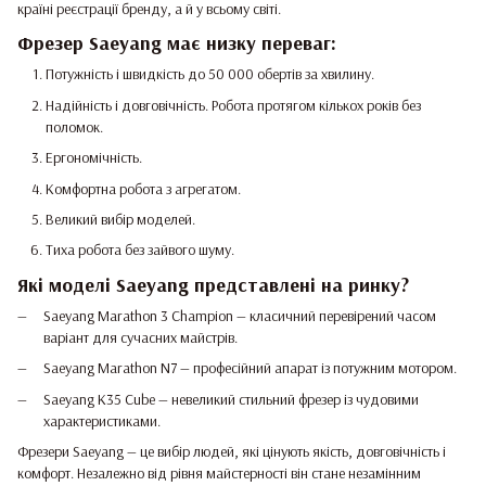
країні реєстрації бренду, а й у всьому світі.
Фрезер Saeyang має низку переваг:
Потужність і швидкість до 50 000 обертів за хвилину.
Надійність і довговічність. Робота протягом кількох років без
поломок.
Ергономічність.
Комфортна робота з агрегатом.
Великий вибір моделей.
Тиха робота без зайвого шуму.
Які моделі Saeyang представлені на ринку?
Saeyang Marathon 3 Champion — класичний перевірений часом
варіант для сучасних майстрів.
Saeyang Marathon N7 — професійний апарат із потужним мотором.
Saeyang K35 Cube — невеликий стильний фрезер із чудовими
характеристиками.
Фрезери Saeyang — це вибір людей, які цінують якість, довговічність і
комфорт. Незалежно від рівня майстерності він стане незамінним