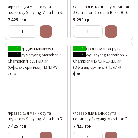
Фрезер для манікюру та
Фрезер для манікюру Marathon
педикюру Saeyang Marathon 3
3 Champion Korea 45 Вт 35 000
Champion/H37L1 ЧОРНИЙ
об, Оригінал
7 425 грн
5 299 грн
(Офіціал, оригінал)
4
4
4
4
Фрезер для манікюру та
Фрезер для манікюру та
педикюру Saeyang Marathon 3
педикюру Saeyang Marathon 3
Champion/H37L1 БІЛИЙ (Офіціал,
Champion/H37L1 РОЖЕВИЙ
7 425 грн
7 425 грн
оригінал)
(Офіціал, оригінал)