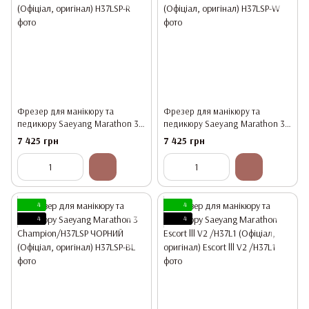
Фрезер для манікюру та
Фрезер для манікюру та
педикюру Saeyang Marathon 3
педикюру Saeyang Marathon 3
Champion/H37LSP РОЖЕВИЙ
Champion/H37LSP БІЛИЙ
7 425 грн
7 425 грн
(Офіціал, оригінал)
(Офіціал, оригінал)
4
4
4
4