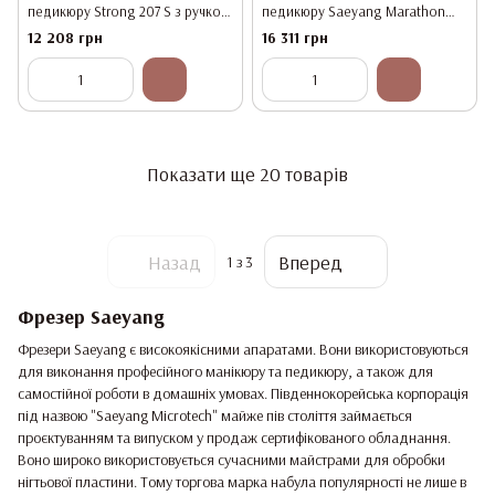
педикюру Strong 207 S з ручкою
педикюру Saeyang Marathon
H450, 200 Вт, 45 000 об/хв
N7/SDE-S40 з реостатною
12 208 грн
16 311 грн
(Оригінал)
педаллю, (Офіціал, оригінал)
Показати ще 20 товарів
Назад
Вперед
1
з 3
Фрезер Saeyang
Фрезери Saeyang є високоякісними апаратами. Вони використовуються
для виконання професійного манікюру та педикюру, а також для
самостійної роботи в домашніх умовах. Південнокорейська корпорація
під назвою "Saeyang Microtech" майже пів століття займається
проєктуванням та випуском у продаж сертифікованого обладнання.
Воно широко використовується сучасними майстрами для обробки
нігтьової пластини. Тому торгова марка набула популярності не лише в