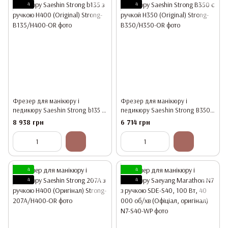
4
4
Фрезер для манікюру і
Фрезер для манікюру і
педикюру Saeshin Strong b135 з
педикюру Saeshin Strong B350 с
ручкою H400 (Original)
ручкой H350 (Original)
8 938 грн
6 714 грн
4
4
4
4