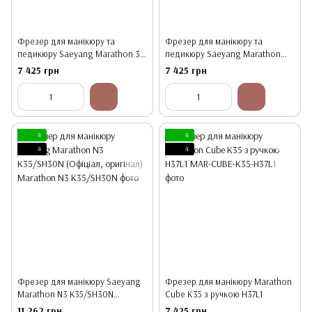
Фрезер для манікюру та
Фрезер для манікюру та
педикюру Saeyang Marathon 3
педикюру Saeyang Marathon
Champion/H37LSP ЧОРНИЙ
Escort lll V2 /H37L1 (Офіціал,
7 425 грн
7 425 грн
(Офіціал, оригінал)
оригінал)
4
4
4
4
Фрезер для манікюру Saeyang
Фрезер для манікюру Marathon
Marathon N3 K35/SH30N
Cube К35 з ручкою H37L1
(Офіціал, оригінал)
11 262 грн
7 425 грн