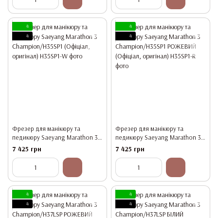
4
4
4
4
Фрезер для манікюру та
Фрезер для манікюру та
педикюру Saeyang Marathon 3
педикюру Saeyang Marathon 3
Champion/H35SP1 (Офіціал,
Champion/H35SP1 РОЖЕВИЙ
7 425 грн
7 425 грн
оригінал)
(Офіціал, оригінал)
4
4
4
4