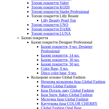
Топові покриття Valeri
Топові покриття KODI
Топові покриття Starlet Professional
Топові покриття Lilly Beaute
Lilly Beauty Pearl Top
Топові покриття UNO
Топові покриття DARK
Топові покриття LUNA
Базові покриття
Базові покриття Designer Professional
Базові покриття, 9 мл. Designer
Professional
Базові покриття, 14 мл.
Базові покриття, 30 мл.
Базові покриття, 50 мл.
Color Base, 9 мл.
Disco color base, 9 мл.
Кольорові основи Global Fashion
Неонова кольорова база Global Fashion
Френч Global Fashion
База Поталь лаку Global Fashion
База Snow flakes Global Fashion
Молочна база Global Fashion
Каучукова база COLOR CHERRY
Global Fashion Opal Base