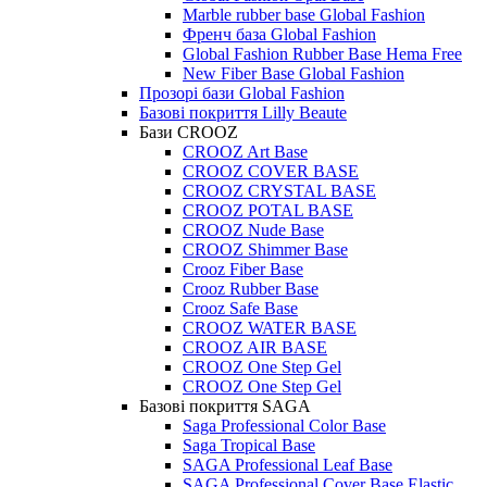
Marble rubber base Global Fashion
Френч база Global Fashion
Global Fashion Rubber Base Hema Free
New Fiber Base Global Fashion
Прозорі бази Global Fashion
Базові покриття Lilly Beaute
Бази CROOZ
CROOZ Art Base
CROOZ COVER BASE
CROOZ CRYSTAL BASE
CROOZ POTAL BASE
CROOZ Nude Base
CROOZ Shimmer Base
Crooz Fiber Base
Crooz Rubber Base
Crooz Safe Base
CROOZ WATER BASE
CROOZ AIR BASE
CROOZ One Step Gel
CROOZ One Step Gel
Базові покриття SAGA
Saga Professional Color Base
Saga Tropical Base
SAGA Professional Leaf Base
SAGA Professional Cover Base Elastic