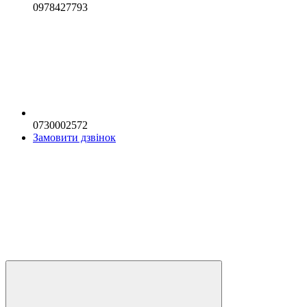
0978427793
0730002572
Замовити дзвінок