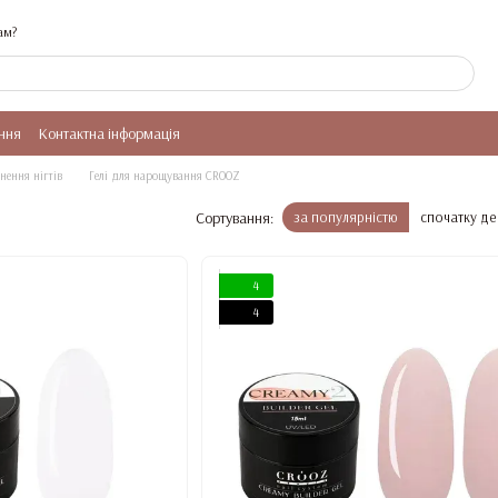
ам?
ння
Контактна інформація
нення нігтів
Гелі для нарощування CROOZ
Сортування:
за популярністю
спочатку д
4
4