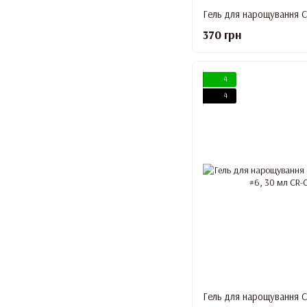
370 грн
4
4