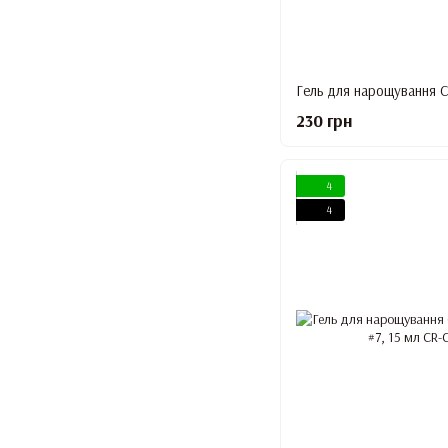
230 грн
4
4