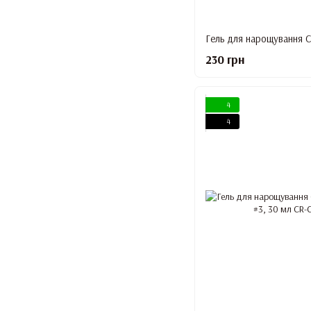
230 грн
4
4