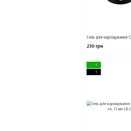
230 грн
4
4