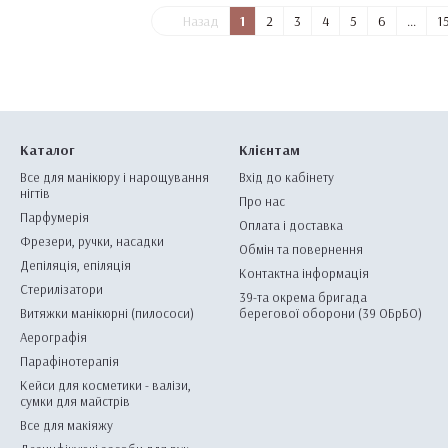
Назад
1
2
3
4
5
6
...
1
Каталог
Клієнтам
Все для манікюру і нарощування
Вхід до кабінету
нігтів
Про нас
Парфумерія
Оплата і доставка
Фрезери, ручки, насадки
Обмін та повернення
Депіляція, епіляція
Контактна інформація
Стерилізатори
39-та окрема бригада
Витяжки манікюрні (пилососи)
берегової оборони (39 ОБрБО)
Аерографія
Парафінотерапія
Кейси для косметики - валізи,
сумки для майстрів
Все для макіяжу