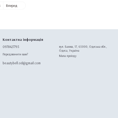
5
Вперед
Контактна інформація
0978427793
вул. Базова, 17, 65000, Одеська обл.,
Одеса, Україна
Передзвонити вам?
Мапа проїзду
beautybell.od@gmail.com