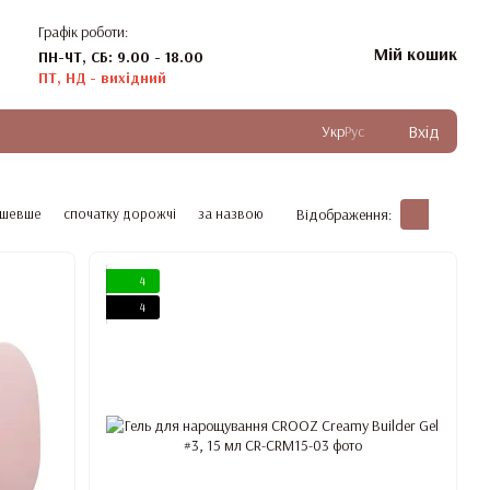
Графік роботи:
Мій кошик
ПН-ЧТ, СБ: 9.00 - 18.00
ПТ, НД - вихідний
Вхід
Укр
Рус
ешевше
спочатку дорожчі
за назвою
Відображення:
4
4