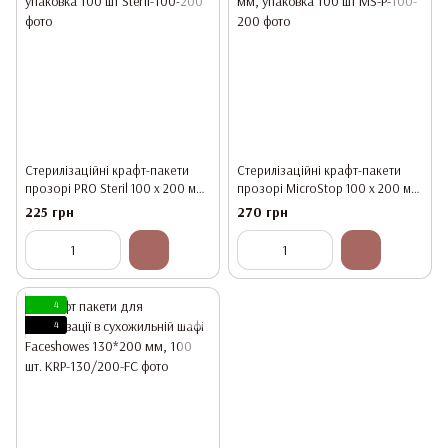
Стерилізаційні крафт-пакети
Стерилізаційні крафт-пакети
прозорі PRO Steril 100 х 200 мм,
прозорі MicroStop 100 х 200 мм,
упаковка 100 шт
упаковка 100 шт
225 грн
270 грн
4
4