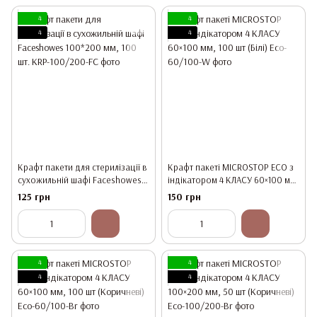
4
4
4
4
Крафт пакети для стерилізації в
Крафт пакеті MICROSTOP ЕСО з
сухожильній шафі Faceshowes
індікатором 4 КЛАСУ 60×100 мм,
100*200 мм, 100 шт.
100 шт (Білі)
125 грн
150 грн
4
4
4
4