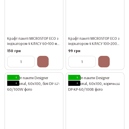
Крафт пакеті MICROSTOP ЕСО з
Крафт пакеті MICROSTOP ЕСО з
індікатором 4 КЛАСУ 60×100 мм,
індікатором 4 КЛАСУ 100×200
100 шт (Коричневі)
мм, 50 шт (Коричневі)
150 грн
99 грн
4
4
4
4