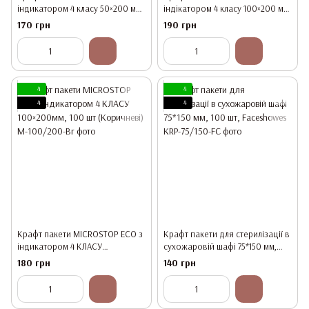
індикатором 4 класу 50×200 мм,
індікатором 4 класу 100×200 мм,
100шт (для пінцетів)
100 шт (білі)
170 грн
190 грн
4
4
4
4
Крафт пакети MICROSTOP ЕСО з
Крафт пакети для стерилізації в
індикатором 4 КЛАСУ
сухожаровій шафі 75*150 мм,
100×200мм, 100 шт (Коричневі)
100 шт, Faceshowes
180 грн
140 грн