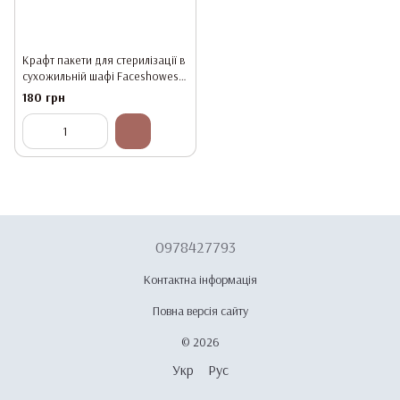
Крафт пакети для стерилізації в
сухожильній шафі Faceshowes
130*200 мм, 100 шт.
180 грн
0978427793
Контактна інформація
Повна версія сайту
© 2026
Укр
Рус