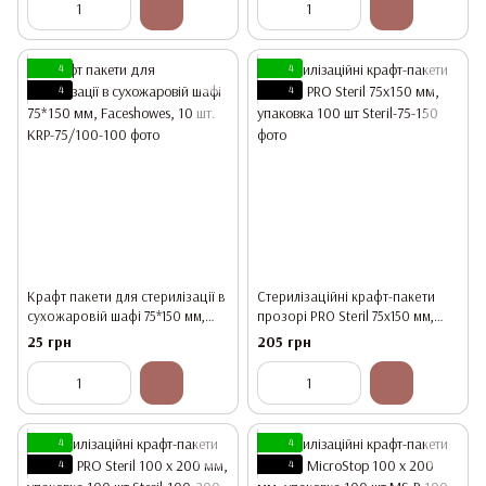
4
4
4
4
Крафт пакети для стерилізації в
Стерилізаційні крафт-пакети
сухожаровій шафі 75*150 мм,
прозорі PRO Steril 75х150 мм,
Faceshowes, 10 шт.
упаковка 100 шт
25 грн
205 грн
4
4
4
4