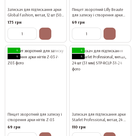
Затискач для підтискання арки
Пінцет зворотний Lilly Beaute
Global Fashion, метал, 12 шт (50
для затиску і створення арки
мм)
нігтів
175 грн
69 грн
4
4
4
4
Пінцет зворотний для затиску і
Затискач для підтискання арки
створення арки нігтів Z-03
Starlet Professional, метал, 24 шт
(31 мм)
69 грн
110 грн