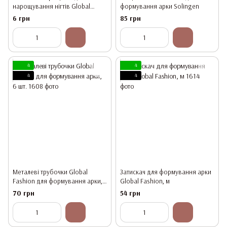
нарощування нігтів Global
формування арки Solingen
Fashion (для полігелю) 1 шт.
6 грн
85 грн
4
4
4
4
Металеві трубочки Global
Затискач для формування арки
Fashion для формування арки,
Global Fashion, м
6 шт.
70 грн
54 грн