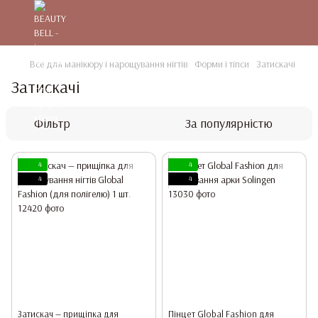
Все для манікюру і нарощування нігтів
Форми і тіпси
Затискачі
Затискачі
Фільтр
За популярністю
4
4
4
4
Затискач — прищіпка для
Пінцет Global Fashion для