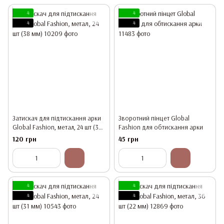
4
4
4
4
Затискач для підтискання арки
Зворотний пінцет Global
Global Fashion, метал, 24 шт (38
Fashion для обтискання арки
мм)
120 грн
45 грн
4
4
4
4