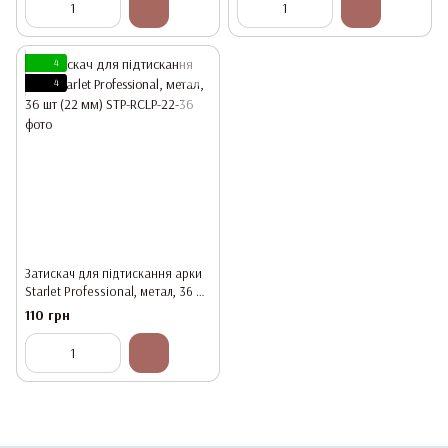
4
4
Затискач для підтискання арки
Starlet Professional, метал, 36 шт
(22 мм)
110 грн