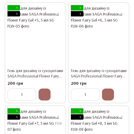
4
4
4
4
Гель для дизайну із сухоцвітами
Гель для дизайну із сухоцвітами
SAGA Professional Flower Fairy
SAGA Professional Flower Fairy
Gel #5, 5 мл
Gel #6, 5 мл
200 грн
200 грн
4
4
4
4