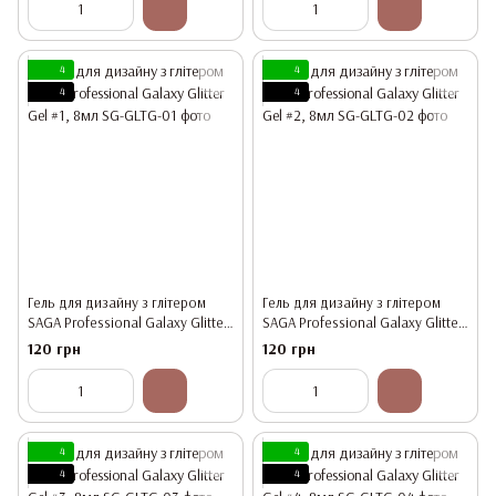
4
4
4
4
Гель для дизайну з глітером
Гель для дизайну з глітером
SAGA Professional Galaxy Glitter
SAGA Professional Galaxy Glitter
Gel #1, 8мл
Gel #2, 8мл
120 грн
120 грн
4
4
4
4