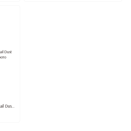
Манікюрна витяжка з HEPA-фільтром Nail Dust Collector 868-1, 108 Вт