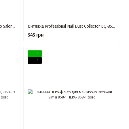
УФ LED-лампа для манікюру з витяжкою Salon Expert SG -707
Витяжка Professional Nail Dust Collector BQ-858-1 з HEPA-фільтром, 80 Вт (рожева)
545 грн
4
4