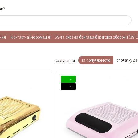
ам?
ння
Контактна інформація
39-та окрема бригада берегової оборони (39 
Сортування:
за популярністю
спочатку д
4
4