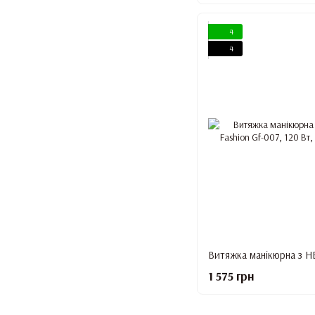
4
4
1 575 грн