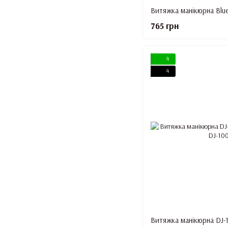
765 грн
4
4