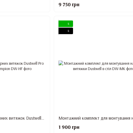
9 750 грн
4
4
HEPA-фільтр до манікюрних витяжок Dustwell Pro N1 та Dustwell Champion
1 900 грн