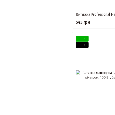
545 грн
4
4