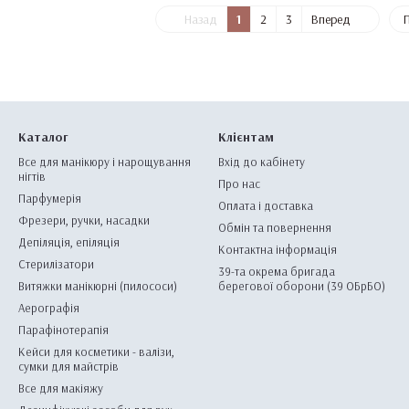
Назад
1
2
3
Вперед
П
Каталог
Клієнтам
Все для манікюру і нарощування
Вхід до кабінету
нігтів
Про нас
Парфумерія
Оплата і доставка
Фрезери, ручки, насадки
Обмін та повернення
Депіляція, епіляція
Контактна інформація
Стерилізатори
39-та окрема бригада
Витяжки манікюрні (пилососи)
берегової оборони (39 ОБрБО)
Аерографія
Парафінотерапія
Кейси для косметики - валізи,
сумки для майстрів
Все для макіяжу