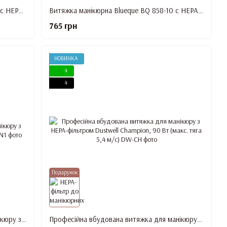
Манікюрна витяжка Blueque BQ 858-10 c HEPA-фільтром, 100 Вт, Чорна
Витяжка манікюрна Blueque BQ 858-10 c HEPA-фільтром, 100 Вт, Чорна матова
765 грн
НОВИНКА
4
4
Подарунок
Професійна настільна витяжка для манікюру з HEPA-фільтром Dustwell Pro N1, 90 Вт
Професійна вбудована витяжка для манікюру з HEPA-фільтром Dustwell Champion, 90 Вт (макс. тяга 5,4 м/с)