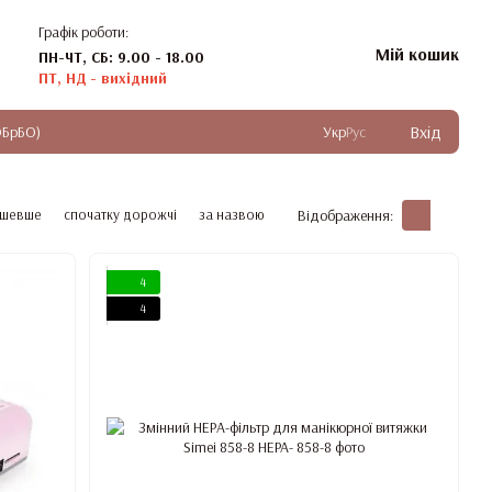
Графік роботи:
Мій кошик
ПН-ЧТ, СБ: 9.00 - 18.00
ПТ, НД - вихідний
Вхід
ОБрБО)
Укр
Рус
ешевше
спочатку дорожчі
за назвою
Відображення:
4
4