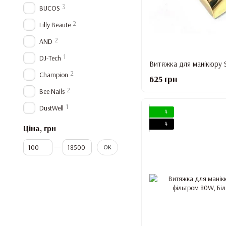
3
BUCOS
2
Lilly Beaute
2
AND
1
DJ-Tech
2
Champion
625 грн
2
Bee Nails
1
DustWell
4
4
Ціна, грн
Від Ціна, грн
До Ціна, грн
ОК