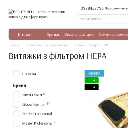
Перейти до основного контенту
0978427793
Передзвонити в
Каталог
Про нас
Оплата і доставка
Обмін та поверне
Головна
Витяжки манікюрні (пилососи)
Витяжки з фільтром HEPA
Витяжки з фільтром HEPA
2
Новинка
НОВИНКА
4
Бренд
4
8
Simei-FeiMei
16
Global Fashion
1
Starlet Professional
1
Master Professional