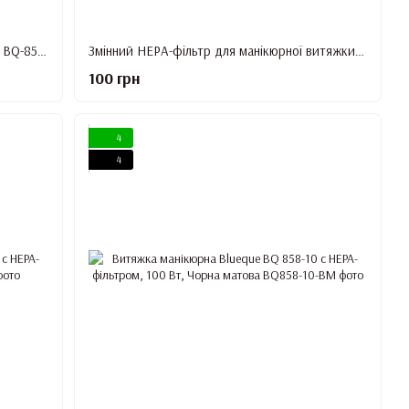
Витяжка Professional Nail Dust Collector BQ-858-1 з HEPA-фільтром, 80 Вт (біла)
Змінний НЕРА-фільтр для манікюрної витяжки Simei 858-1
100 грн
4
4