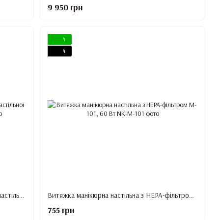
9 950 грн
4
4
Монтажний комплект для монтування настільної витяжки Dustwell в стіл
Витяжка манікюрна настільна з HEPA-фільтром M-101, 60 Вт
755 грн