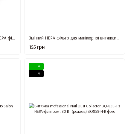
Витяжка для манікюру SIMEI 858-8 З НЕРА-фільтром 80W (рожева)
Змінний НЕРА-фільтр для манікюрної витяжки Simei 858-8
155 грн
4
4