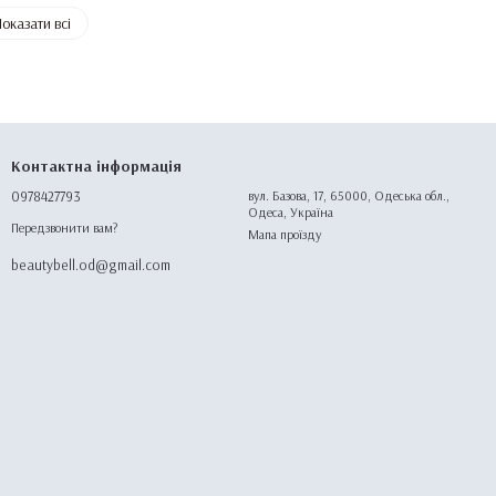
оказати всі
Контактна інформація
0978427793
вул. Базова, 17, 65000, Одеська обл.,
Одеса, Україна
Передзвонити вам?
Мапа проїзду
beautybell.od@gmail.com