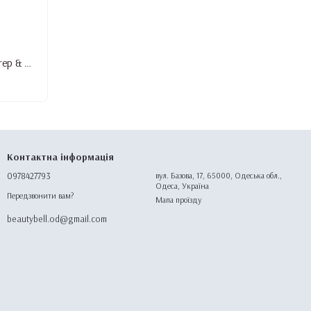
Засіб для підготовки нігтів DNKa' Nail Prep & Cleanser 3 in 1, 500 мл
Контактна інформація
0978427793
вул. Базова, 17, 65000, Одеська обл.,
Одеса, Україна
Передзвонити вам?
Мапа проїзду
beautybell.od@gmail.com