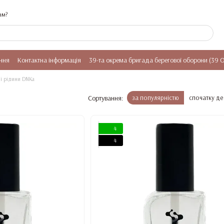
ам?
ння
Контактна інформація
39-та окрема бригада берегової оборони (39 
і рідини DNKa
Сортування:
за популярністю
спочатку д
4
4