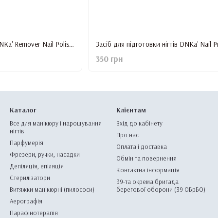
Засіб для зняття лаку DNKa' Remover Nail Polish, 150 мл
350 грн
Каталог
Клієнтам
Все для манікюру і нарощування
Вхід до кабінету
нігтів
Про нас
Парфумерія
Оплата і доставка
Фрезери, ручки, насадки
Обмін та повернення
Депіляція, епіляція
Контактна інформація
Стерилізатори
39-та окрема бригада
Витяжки манікюрні (пилососи)
берегової оборони (39 ОБрБО)
Аерографія
Парафінотерапія