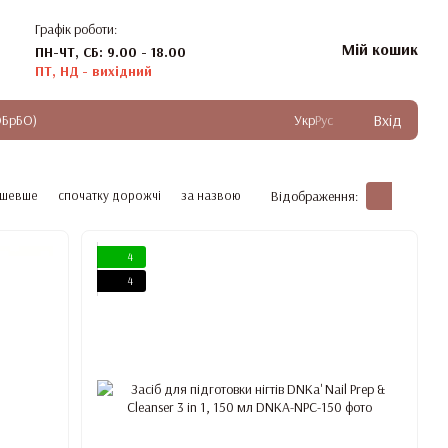
Графік роботи:
Мій кошик
ПН-ЧТ, СБ: 9.00 - 18.00
ПТ, НД - вихідний
Вхід
ОБрБО)
Укр
Рус
ешевше
спочатку дорожчі
за назвою
Відображення:
4
4