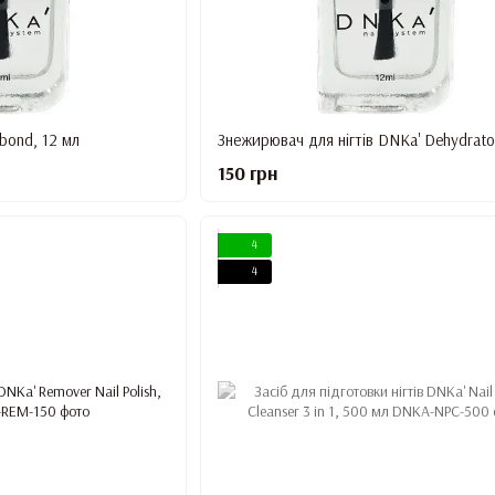
bond, 12 мл
Знежирювач для нігтів DNKa' Dehydrato
150 грн
4
4