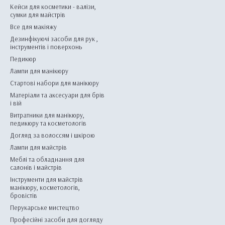
Кейси для косметики - валізи,
сумки для майстрів
Все для макіяжу
Дезинфікуючі засоби для рук ,
інструментів і поверхонь
Педикюр
Лампи для манікюру
Стартові набори для манікюру
Матеріали та аксесуари для брів
і вій
Витратники для манікюру,
педикюру та косметологів
Догляд за волоссям і шкірою
Лампи для майстрів
Меблі та обладнання для
салонів і майстрів
Інструменти для майстрів
манікюру, косметологів,
бровістів
Перукарське мистецтво
Професійні засоби для догляду