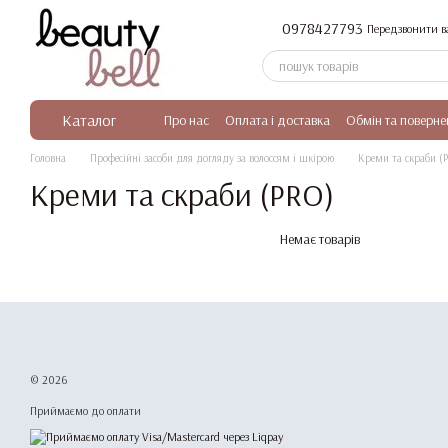
Перейти до основного контенту
0978427793
Передзвонити в
Каталог
Про нас
Оплата і доставка
Обмін та поверне
Головна
Професійні засоби для догляду за волоссям і шкірою
Креми та скраби (
Креми та скраби (PRO)
Немає товарів
© 2026
Приймаємо до оплати