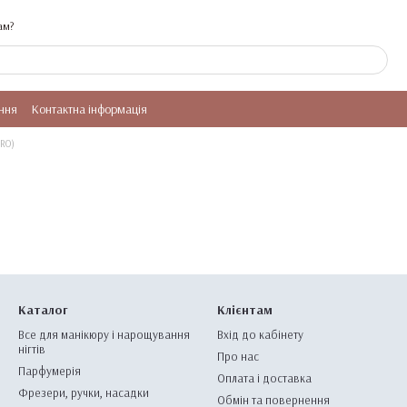
ам?
ння
Контактна інформація
PRO)
Каталог
Клієнтам
Все для манікюру і нарощування
Вхід до кабінету
нігтів
Про нас
Парфумерія
Оплата і доставка
Фрезери, ручки, насадки
Обмін та повернення