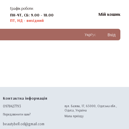
Графік роботи:
Мій кошик
ПН-ЧТ, СБ: 9.00 - 18.00
ПТ, НД - вихідний
Вхід
Укр
Рус
Контактна інформація
0978427793
вул. Базова, 17, 65000, Одеська обл.,
Одеса, Україна
Передзвонити вам?
Мапа проїзду
beautybell.od@gmail.com