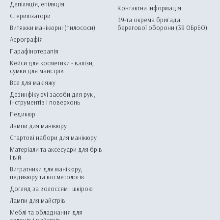
Депіляція, епіляція
Контактна інформація
Стерилізатори
39-та окрема бригада
Витяжки манікюрні (пилососи)
берегової оборони (39 ОБрБО)
Аерографія
Парафінотерапія
Кейси для косметики - валізи,
сумки для майстрів
Все для макіяжу
Дезинфікуючі засоби для рук ,
інструментів і поверхонь
Педикюр
Лампи для манікюру
Стартові набори для манікюру
Матеріали та аксесуари для брів
і вій
Витратники для манікюру,
педикюру та косметологів
Догляд за волоссям і шкірою
Лампи для майстрів
Меблі та обладнання для