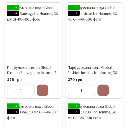
4
4
4
4
Парфумована вода Global
Парфумована вода Global
Fashion Sauvage for Homme, 30
Fashion Invictus for Homme, 30
мл
мл
270 грн
270 грн
4
4
4
4