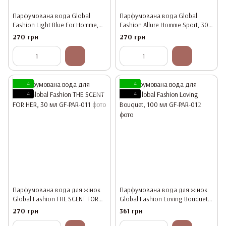
Парфумована вода Global
Парфумована вода Global
Fashion Light Blue For Homme,
Fashion Allure Homme Sport, 30
30 мл
мл
270 грн
270 грн
4
4
4
4
Парфумована вода для жінок
Парфумована вода для жінок
Global Fashion THE SCENT FOR
Global Fashion Loving Bouquet,
HER, 30 мл
100 мл
270 грн
361 грн