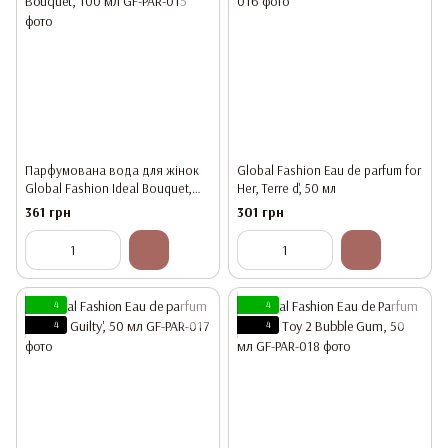
Парфумована вода для жінок
Global Fashion Eau de parfum for
Global Fashion Ideal Bouquet,
Her, Terre d', 50 мл
100 мл
361 грн
301 грн
4
4
4
4