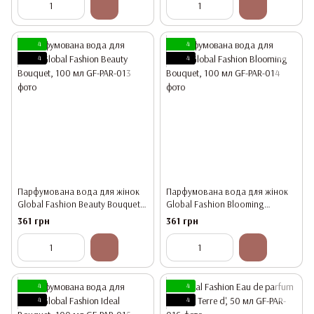
4
4
4
4
Парфумована вода для жінок
Парфумована вода для жінок
Global Fashion Beauty Bouquet,
Global Fashion Blooming
100 мл
Bouquet, 100 мл
361 грн
361 грн
4
4
4
4