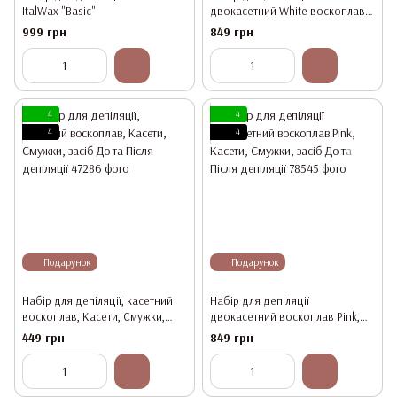
ItalWax "Basic"
двокасетний White воскоплав,
Касети, Смужки, засіб До та
999 грн
849 грн
Після депіляції
4
4
4
4
Подарунок
Подарунок
Набір для депіляції, касетний
Набір для депіляції
воскоплав, Касети, Смужки,
двокасетний воскоплав Pink,
засіб До та Після депіляції
Касети, Смужки, засіб До та
449 грн
849 грн
Після депіляції