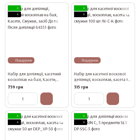
4
4
4
4
Подарунок
Подарунок
Набір для депіляції, касетний
Набір для касетної воскової
воскоплав на базі, Касети,
депіляції, воскоплав, касета та
Смужки, засіб До та Після
смужки 100 шт
759 грн
315 грн
депіляції
4
4
4
4