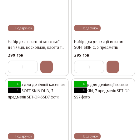
Подарунок
Подарунок
Набір для касетної воскової
Набір для депіляції воском
депіляції, воскоплав, касета та
SOFT SKIN С, 5 предметів
смужки 50 шт
299 грн
295 грн
4
4
4
4
Подарунок
Подарунок