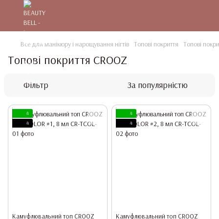
Все для манікюру і нарощування нігтів
Топові покриття
Топові покр
Топові покриття CROOZ
Фільтр
За популярністю
4
4
4
4
Камуфлювальний топ CROOZ
Камуфлювальний топ CROOZ