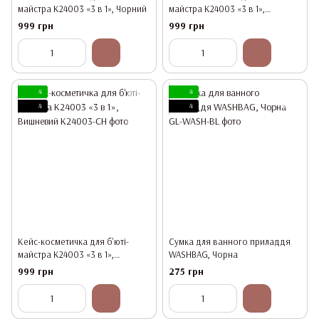
майстра К24003 «3 в 1», Чорний
майстра К24003 «3 в 1»,
Червоний
999 грн
999 грн
4
4
4
4
Кейс-косметичка для б'юті-
Сумка для ванного приладдя
майстра К24003 «3 в 1»,
WASHBAG, Чорна
Вишневий
999 грн
275 грн