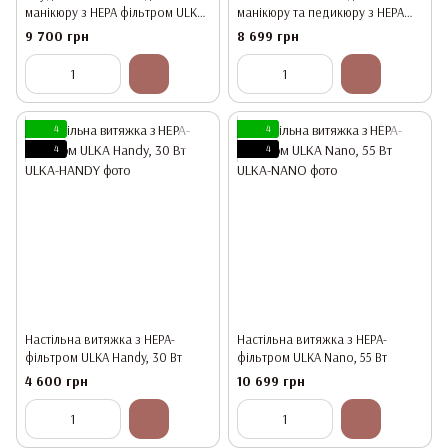
манікюру з HEPA фільтром ULKA
манікюру та педикюру з HEPA
Premium, 52 Вт, Біла
фільтром ULKA Premium X2F, 52
9 700 грн
8 699 грн
Вт, Біла
4
4
4
4
Настільна витяжка з HEPA-
Настільна витяжка з HEPA-
фільтром ULKA Handy, 30 Вт
фільтром ULKA Nano, 55 Вт
4 600 грн
10 699 грн