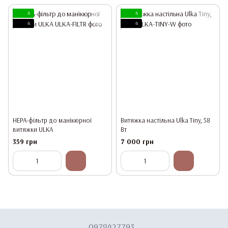
4
4
4
4
HEPA-фільтр до манікюрної
Витяжка настільна Ulka Tiny, 58
витяжки ULKA
Вт
359 грн
7 000 грн
0978427793