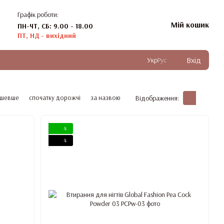
Графік роботи:
Мій кошик
ПН-ЧТ, СБ: 9.00 - 18.00
ПТ, НД - вихідний
Вхід
Укр
Рус
ешевше
спочатку дорожчі
за назвою
Відображення:
4
4