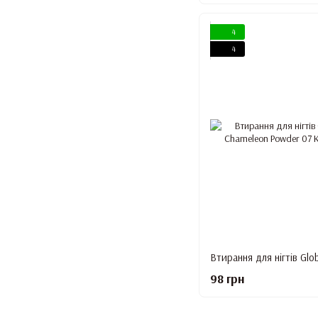
4
4
98 грн