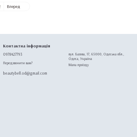
2
Вперед
Контактна інформація
0978427793
вул. Базова, 17, 65000, Одеська обл.,
Одеса, Україна
Передзвонити вам?
Мапа проїзду
beautybell.od@gmail.com