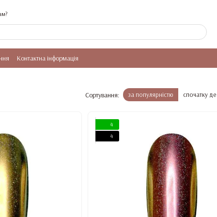
ам?
ння
Контактна інформація
Сортування:
за популярністю
спочатку д
4
4