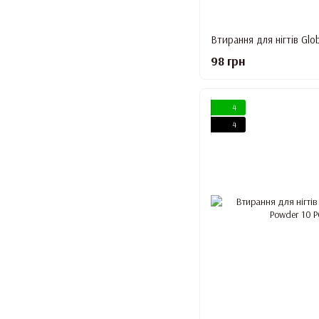
98 грн
4
4