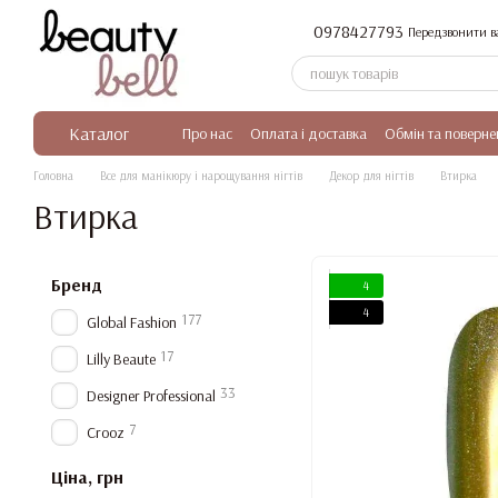
Перейти до основного контенту
0978427793
Передзвонити в
Каталог
Про нас
Оплата і доставка
Обмін та поверне
Головна
Все для манікюру і нарощування нігтів
Декор для нігтів
Втирка
Втирка
Бренд
4
4
177
Global Fashion
17
Lilly Beaute
33
Designer Professional
7
Crooz
Ціна, грн