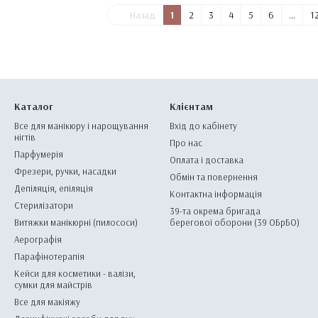
Назад
1
2
3
4
5
6
...
1
Каталог
Клієнтам
Все для манікюру і нарощування
Вхід до кабінету
нігтів
Про нас
Парфумерія
Оплата і доставка
Фрезери, ручки, насадки
Обмін та повернення
Депіляція, епіляція
Контактна інформація
Стерилізатори
39-та окрема бригада
Витяжки манікюрні (пилососи)
берегової оборони (39 ОБрБО)
Аерографія
Парафінотерапія
Кейси для косметики - валізи,
сумки для майстрів
Все для макіяжу