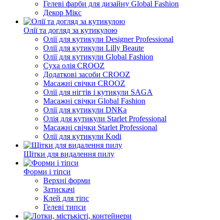
Гелеві фарби для дизайну Global Fashion
Декор Мікс
Олії та догляд за кутикулою
Олії для кутикули Designer Professional
Олії для кутикули Lilly Beaute
Олії для кутикули Global Fashion
Суха олія CROOZ
Додаткові засоби CROOZ
Масажні свічки CROOZ
Олії для нігтів і кутикули SAGA
Масажні свічки Global Fashion
Олії для кутикули DNKа
Олія для кутикули Starlet Professional
Масажні свічки Starlet Professional
Олії для кутикули Kodi
Щітки для видалення пилу
Форми і тіпси
Верхні форми
Затискачі
Клей для тіпс
Гелеві типси