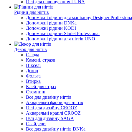
Гелі для нарощування LUNA
Рідини для нігтів
Допоміжні рідини для манікюру Designer Professiona
Допоміжні рідини DNKa
Допоміжні рідини KODI
Допоміжні рідини Starlet Professional
Допоміжні рідини для нігтів UNO
Декор для нігтів
Слюда
Камені, стрази
Пікселі
Декор
Фольга
Втирка
Клей для страз
Стемпинг
Все для дизайну нігтів
Акварельні фарби для нігтів
Гелі для дизайну CROOZ
Акварельні краплі CROOZ
Гелі для дизайну SAGA
Слайдери
Все для дизайну нігтів DNKa