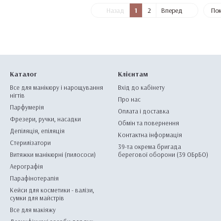
Назад
1
2
Вперед
Пок
Каталог
Клієнтам
Все для манікюру і нарощування
Вхід до кабінету
нігтів
Про нас
Парфумерія
Оплата і доставка
Фрезери, ручки, насадки
Обмін та повернення
Депіляція, епіляція
Контактна інформація
Стерилізатори
39-та окрема бригада
Витяжки манікюрні (пилососи)
берегової оборони (39 ОБрБО)
Аерографія
Парафінотерапія
Кейси для косметики - валізи,
сумки для майстрів
Все для макіяжу