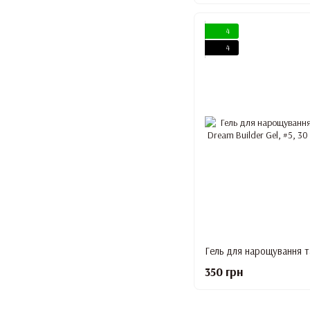
4
4
350 грн