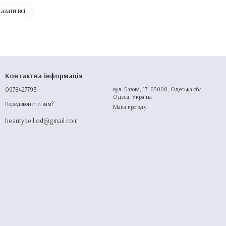
азати всі
Контактна інформація
0978427793
вул. Базова, 17, 65000, Одеська обл.,
Одеса, Україна
Передзвонити вам?
Мапа проїзду
beautybell.od@gmail.com