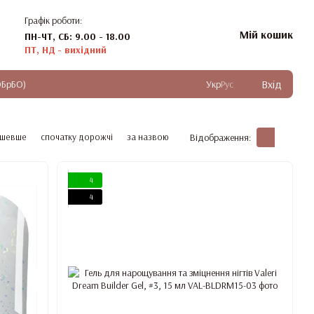
Графік роботи:
Мій кошик
ПН-ЧТ, СБ: 9.00 - 18.00
ПТ, НД - вихідний
Вхід
ОБрБО)
Укр
Рус
ешевше
спочатку дорожчі
за назвою
Відображення:
4
4