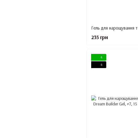
235 грн
4
4