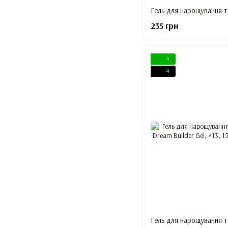
235 грн
4
4