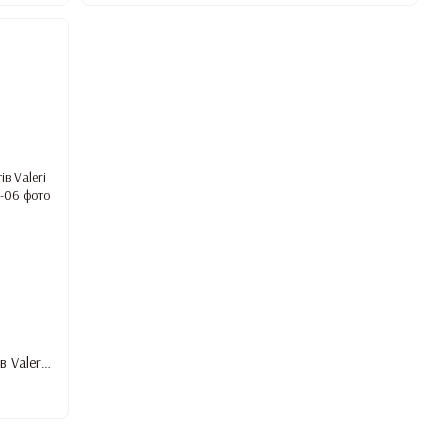
Гель для нарощування та зміцнення нігтів Valeri Dream Builder Gel, #6, 30 мл