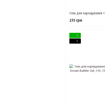
235 грн
4
4