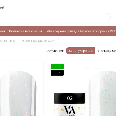
ам?
ння
Контактна інформація
39-та окрема бригада берегової оборони (39 
нення нігтів
Гелі для нарощування Valeri
Сортування:
за популярністю
спочатку д
4
4