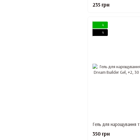
235 грн
4
4
350 грн