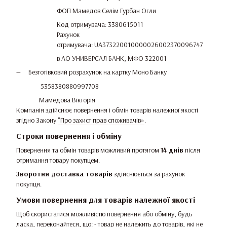
ФОП Мамедов Селім Гурбан Огли
Код отримувача: 3380615011
Рахунок
отримувача: UA373220010000026002370096747
в АО УНИВЕРСАЛ БАНК, МФО 322001
Безготівковий розрахунок на картку Моно Банку
5358380880997708
Мамедова Вікторія
Компанія здійснює повернення і обмін товарів належної якості
згідно Закону
"Про захист прав споживачів»
.
Строки повернення і обміну
Повернення та обмін товарів можливий протягом
14 днів
після
отримання товару покупцем.
Зворотня доставка товарів
здійснюється за рахунок
покупця.
Умови повернення для товарів належної якості
Щоб скористатися можливістю повернення або обміну, будь
ласка, переконайтеся, що: - товар не належить до товарів, які не