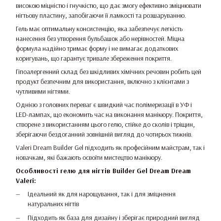
високою міцністю і гнучкістю, що дає змогу ефективно зміцнювати
нігтьову пластину, запобігаючи її ламкості та розшаруванню.
Гель має оптимальну консистенцію, яка забезпечує легкість
нанесення без утворення бульбашок або нерівностей. Міцна
формула надійно тримає форму і не вимагає додаткових
коригувань, що гарантує тривале збереження покриття.
Гіпоалергенний склад без шкідливих хімічних речовин робить цей
продукт безпечним для використання, включно з клієнтами з
чутливими нігтями.
Однією з головних переваг є швидкий час полімеризації в УФ і
LED-лампах, що економить час на виконання манікюру. Покриття,
створене з використанням цього гелю, стійке до сколів і тріщин,
зберігаючи бездоганний зовнішній вигляд до чотирьох тижнів.
Valeri Dream Builder Gel підходить як професійним майстрам, так і
новачкам, які бажають освоїти мистецтво манікюру.
Особливості гелю для нігтів Builder Gel Dream Dream
Valeri:
Ідеальний як для нарощування, так і для зміцнення
натуральних нігтів
Підходить як база для дизайну і зберігає природний вигляд