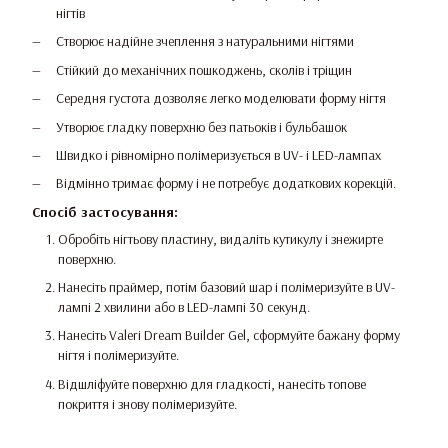
нігтів
Створює надійне зчеплення з натуральними нігтями
Стійкий до механічних пошкоджень, сколів і тріщин
Середня густота дозволяє легко моделювати форму нігтя
Утворює гладку поверхню без патьоків і бульбашок
Швидко і рівномірно полімеризується в UV- і LED-лампах
Відмінно тримає форму і не потребує додаткових корекцій.
Спосіб застосування:
Обробіть нігтьову пластину, видаліть кутикулу і знежирте
поверхню.
Нанесіть праймер, потім базовий шар і полімеризуйте в UV-
лампі 2 хвилини або в LED-лампі 30 секунд.
Нанесіть Valeri Dream Builder Gel, сформуйте бажану форму
нігтя і полімеризуйте.
Відшліфуйте поверхню для гладкості, нанесіть топове
покриття і знову полімеризуйте.