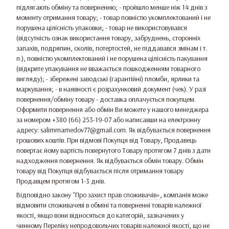
підлягають обміну та поверненню; - пройшло менше ніж 14 днів з
моменту отримання товару; - товар повністю укомплектований і не
порушена цілісність упаковки; - товар не використовувався
(відсутність ознак використання товару, забруднень, сторонніх
запахів, подряпин, сколів, потертостей, не піддавався змінам і т.
п.), повністю укомплектований і не порушена цілісність пакування
(відкрите упакування не вважається пошкодженням товарного
вигляду); - збережені заводські (гарантійні) пломби, ярлики та
маркування; - в наявності є розрахунковий документ (чек). У разі
повернення/обміну товару - доставка оплачується покупцем.
Оформити повернення або обмін Ви можете у нашого менеджера
за номером +380 (66) 253-19-07 або написавши на електронну
адресу: salimmamedov77@gmail.com. Як відбувається повернення
грошових коштів. При відмові Покупця від Товару, Продавець
повертає йому вартість повернутого Товару протягом 7 днів з дати
надходження повернення. Як відбувається обмін товару. Обмін
товару від Покупця відбувається після отримання товару
Продавцем протягом 1-3 днів.
Відповідно закону
"Про захист прав споживачів»
, компанія може
відмовити споживачеві в обміні та поверненні товарів належної
якості, якщо вони відносяться до категорій, зазначених у
чинному
Переліку непродовольчих товарів належної якості, що не