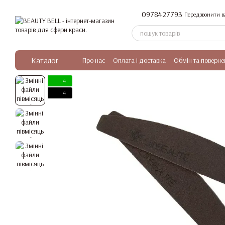
Перейти до основного контенту
0978427793
Передзвонити в
Каталог
Про нас
Оплата і доставка
Обмін та поверне
4
4