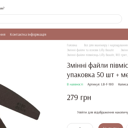
ам?
ння
Контактна інформація
Головна
Все для манікюру і нарощування 
Змінні файли та основи Lilly Beaute
Змінн
Змінні файли півмісяць Lilly Beaute, 180 грит
Змінні файли півміся
упаковка 50 шт + м
В наявності
Артикул: LB-F-180
Написа
279 грн
%
Увійти
для відображення накопичу