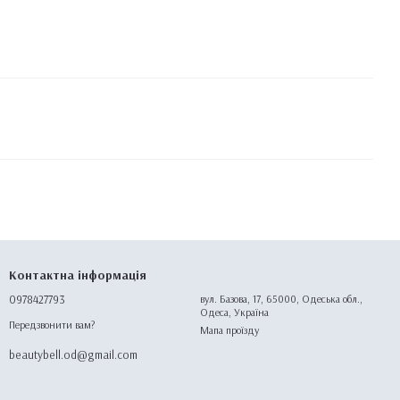
Контактна інформація
0978427793
вул. Базова, 17, 65000, Одеська обл.,
Одеса, Україна
Передзвонити вам?
Мапа проїзду
beautybell.od@gmail.com