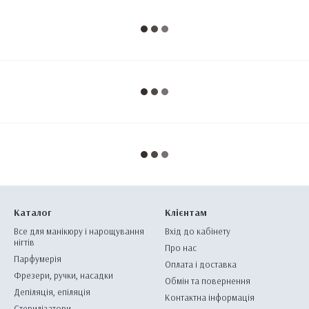
Каталог
Клієнтам
Все для манікюру і нарощування
Вхід до кабінету
нігтів
Про нас
Парфумерія
Оплата і доставка
Фрезери, ручки, насадки
Обмін та повернення
Депіляція, епіляція
Контактна інформація
Стерилізатори