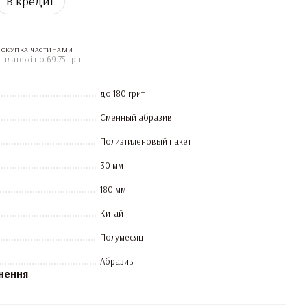
В кредит
ПОКУПКА ЧАСТИНАМИ
 платежі по 69.75 грн
до 180 грит
Сменный абразив
Полиэтиленовый пакет
30 мм
180 мм
Китай
Полумесяц
Абразив
нення