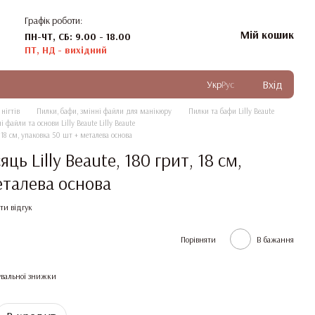
Графік роботи:
Мій кошик
ПН-ЧТ, СБ: 9.00 - 18.00
ПТ, НД - вихідний
Вхід
Укр
Рус
нігтів
Пилки, бафи, змінні файли для манікюру
Пилки та бафи Lilly Beaute
і файли та основи Lilly Beaute Lilly Beaute
, 18 см, упаковка 50 шт + металева основа
ць Lilly Beaute, 180 грит, 18 см,
еталева основа
ти відгук
Порівняти
В бажання
вальної знижки