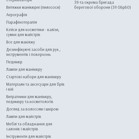
39-та окрема бригада
Витяжки манікюрні (пилососи)
берегової оборони (39 ОБрБО)
Аерографія
Парафінотерапія
Кейси для косметики - валізи,
сумки для майстрів
Все для макіяжу
Дезинфікуючі засоби для рук ,
інструментів і поверхонь
Педикюр
Лампи для манікюру
Стартові набори для манікюру
Матеріали та аксесуари для брів
і вій
Витратники для манікюру,
педикюру та косметологів
Догляд за волоссям і шкірою
Лампи для майстрів
Меблі та обладнання для
салонів і майстрів
Інструменти для майстрів