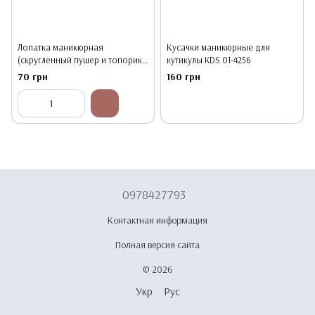
Лопатка маникюрная
Кусачки маникюрные для
(скругленный пушер и топорик)
кутикулы KDS 01-4256
KDS 01-4281, 120 мм
70 грн
160 грн
0978427793
Контактная информация
Полная версия сайта
© 2026
Укр
Рус