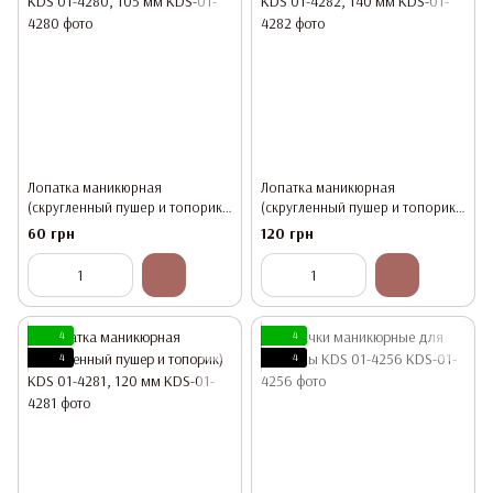
Лопатка маникюрная
Лопатка маникюрная
(скругленный пушер и топорик)
(скругленный пушер и топорик)
KDS 01-4280, 105 мм
KDS 01-4282, 140 мм
60 грн
120 грн
4
4
4
4