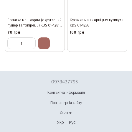
Лопатка манікюрна (округлений
Кусачки манікюрні для кутикули
пушер та топірець) KDS 01-4281,
KDS 01-4256
120 мм
70 грн
160 грн
0978427793
Контактна інформація
Повна версія сайту
© 2026
Укр
Рус