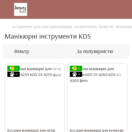
Інструменти для майстрів манікюру, косметологів, бровістів
Манікюрн
Манікюрні інструменти KDS
Фільтр
За популярністю
4
4
4
4
Кусачки манікюрні для нігтів
Кусачки манікюрні для кутикули