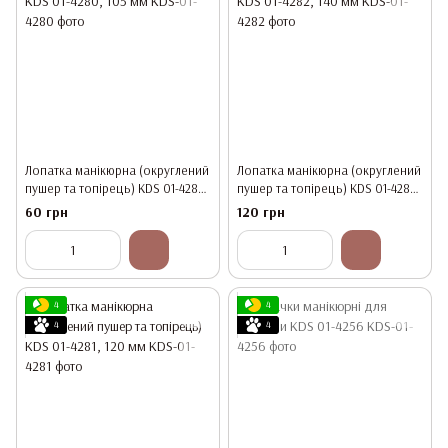
Лопатка манікюрна (округлений
Лопатка манікюрна (округлений
пушер та топірець) KDS 01-4280,
пушер та топірець) KDS 01-4282,
105 мм
140 мм
60 грн
120 грн
4
4
4
4