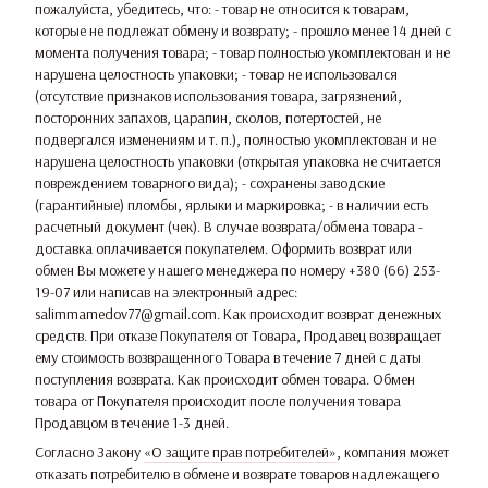
пожалуйста, убедитесь, что: - товар не относится к товарам,
которые не подлежат обмену и возврату; - прошло менее 14 дней с
момента получения товара; - товар полностью укомплектован и не
нарушена целостность упаковки; - товар не использовался
(отсутствие признаков использования товара, загрязнений,
посторонних запахов, царапин, сколов, потертостей, не
подвергался изменениям и т. п.), полностью укомплектован и не
нарушена целостность упаковки (открытая упаковка не считается
повреждением товарного вида); - сохранены заводские
(гарантийные) пломбы, ярлыки и маркировка; - в наличии есть
расчетный документ (чек). В случае возврата/обмена товара -
доставка оплачивается покупателем. Оформить возврат или
обмен Вы можете у нашего менеджера по номеру +380 (66) 253-
19-07 или написав на электронный адрес:
salimmamedov77@gmail.com. Как происходит возврат денежных
средств. При отказе Покупателя от Товара, Продавец возвращает
ему стоимость возвращенного Товара в течение 7 дней с даты
поступления возврата. Как происходит обмен товара. Обмен
товара от Покупателя происходит после получения товара
Продавцом в течение 1-3 дней.
Согласно Закону
«О защите прав потребителей»
, компания может
отказать потребителю в обмене и возврате товаров надлежащего