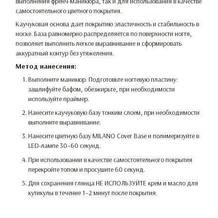
выполнения френч-маникюра, так и для использования в качестве
самостоятельного цветного покрытия.
Каучуковая основа дает покрытию эластичность и стабильность в
носке. База равномерно распределяется по поверхности ногтя,
позволяет выполнить легкое выравнивание и сформировать
аккуратный контур без утяжеления.
Метод нанесения:
Выполните маникюр. Подготовьте ногтевую пластину:
зашлифуйте бафом, обезжирьте, при необходимости
используйте праймер.
Нанесите каучуковую базу тонким слоем, при необходимости
выполните выравнивание.
Нанесите цветную базу MILANO Cover Base и полимеризуйте в
LED-лампе 30–60 секунд.
При использовании в качестве самостоятельного покрытия
перекройте топом и просушите 60 секунд.
Для сохранения глянца НЕ ИСПОЛЬЗУЙТЕ крем и масло для
кутикулы в течение 1–2 минут после покрытия.