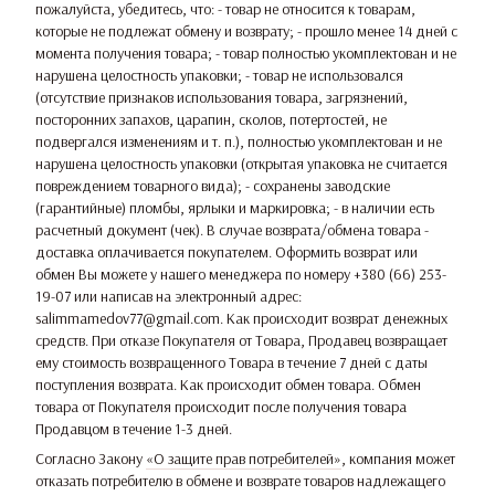
пожалуйста, убедитесь, что: - товар не относится к товарам,
которые не подлежат обмену и возврату; - прошло менее 14 дней с
момента получения товара; - товар полностью укомплектован и не
нарушена целостность упаковки; - товар не использовался
(отсутствие признаков использования товара, загрязнений,
посторонних запахов, царапин, сколов, потертостей, не
подвергался изменениям и т. п.), полностью укомплектован и не
нарушена целостность упаковки (открытая упаковка не считается
повреждением товарного вида); - сохранены заводские
(гарантийные) пломбы, ярлыки и маркировка; - в наличии есть
расчетный документ (чек). В случае возврата/обмена товара -
доставка оплачивается покупателем. Оформить возврат или
обмен Вы можете у нашего менеджера по номеру +380 (66) 253-
19-07 или написав на электронный адрес:
salimmamedov77@gmail.com. Как происходит возврат денежных
средств. При отказе Покупателя от Товара, Продавец возвращает
ему стоимость возвращенного Товара в течение 7 дней с даты
поступления возврата. Как происходит обмен товара. Обмен
товара от Покупателя происходит после получения товара
Продавцом в течение 1-3 дней.
Согласно Закону
«О защите прав потребителей»
, компания может
отказать потребителю в обмене и возврате товаров надлежащего