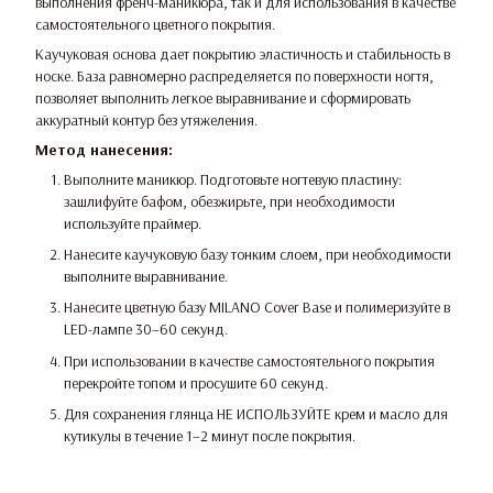
выполнения френч-маникюра, так и для использования в качестве
самостоятельного цветного покрытия.
Каучуковая основа дает покрытию эластичность и стабильность в
носке. База равномерно распределяется по поверхности ногтя,
позволяет выполнить легкое выравнивание и сформировать
аккуратный контур без утяжеления.
Метод нанесения:
Выполните маникюр. Подготовьте ногтевую пластину:
зашлифуйте бафом, обезжирьте, при необходимости
используйте праймер.
Нанесите каучуковую базу тонким слоем, при необходимости
выполните выравнивание.
Нанесите цветную базу MILANO Cover Base и полимеризуйте в
LED-лампе 30–60 секунд.
При использовании в качестве самостоятельного покрытия
перекройте топом и просушите 60 секунд.
Для сохранения глянца НЕ ИСПОЛЬЗУЙТЕ крем и масло для
кутикулы в течение 1–2 минут после покрытия.