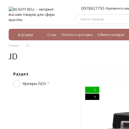
Перейти к основному контенту
0978427793
Перезвонить вам
Каталог
О нас
Оплата и доставка
Обмен и возврат
Главная
JD
JD
Раздел
1
Фрезеры JSDA
4
4