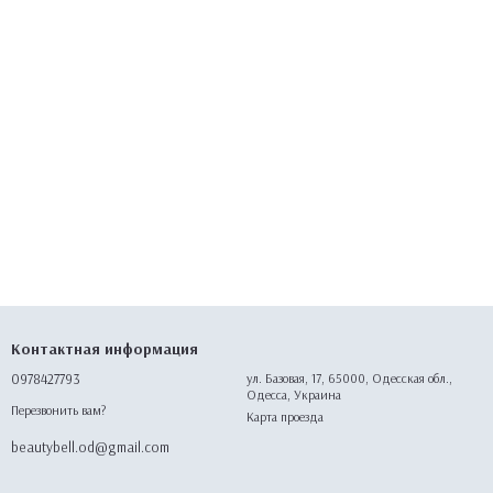
Контактная информация
0978427793
ул. Базовая, 17, 65000, Одесская обл.,
Одесса, Украина
Перезвонить вам?
Карта проезда
beautybell.od@gmail.com