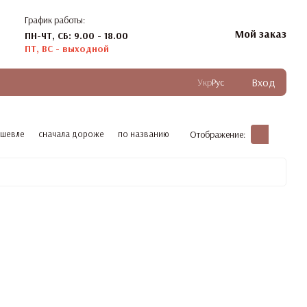
График работы:
Мой заказ
ПН-ЧТ, СБ: 9.00 - 18.00
ПТ, ВС - выходной
Вход
Укр
Рус
ешевле
сначала дороже
по названию
Отображение: