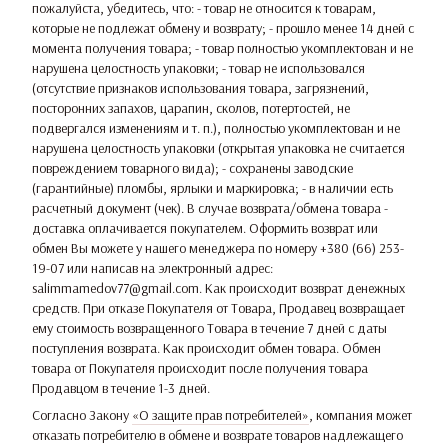
пожалуйста, убедитесь, что: - товар не относится к товарам,
которые не подлежат обмену и возврату; - прошло менее 14 дней с
момента получения товара; - товар полностью укомплектован и не
нарушена целостность упаковки; - товар не использовался
(отсутствие признаков использования товара, загрязнений,
посторонних запахов, царапин, сколов, потертостей, не
подвергался изменениям и т. п.), полностью укомплектован и не
нарушена целостность упаковки (открытая упаковка не считается
повреждением товарного вида); - сохранены заводские
(гарантийные) пломбы, ярлыки и маркировка; - в наличии есть
расчетный документ (чек). В случае возврата/обмена товара -
доставка оплачивается покупателем. Оформить возврат или
обмен Вы можете у нашего менеджера по номеру +380 (66) 253-
19-07 или написав на электронный адрес:
salimmamedov77@gmail.com. Как происходит возврат денежных
средств. При отказе Покупателя от Товара, Продавец возвращает
ему стоимость возвращенного Товара в течение 7 дней с даты
поступления возврата. Как происходит обмен товара. Обмен
товара от Покупателя происходит после получения товара
Продавцом в течение 1-3 дней.
Согласно Закону
«О защите прав потребителей»
, компания может
отказать потребителю в обмене и возврате товаров надлежащего