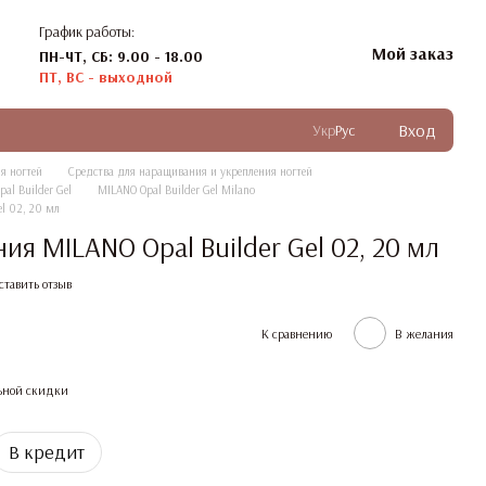
График работы:
Мой заказ
ПН-ЧТ, СБ: 9.00 - 18.00
ПТ, ВС - выходной
Вход
Укр
Рус
я ногтей
Средства для наращивания и укрепления ногтей
al Builder Gel
MILANO Opal Builder Gel Milano
el 02, 20 мл
ия MILANO Opal Builder Gel 02, 20 мл
ставить отзыв
К сравнению
В желания
ьной скидки
В кредит