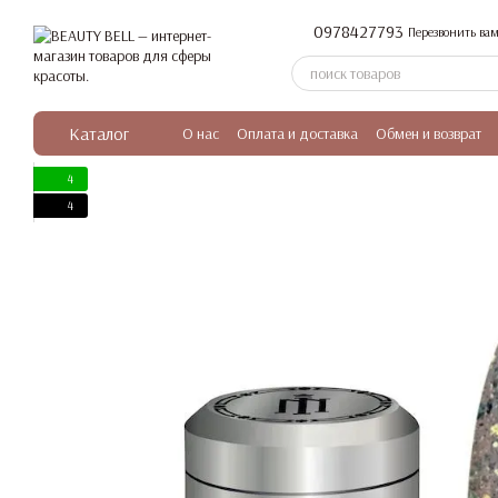
Перейти к основному контенту
0978427793
Перезвонить вам
Каталог
О нас
Оплата и доставка
Обмен и возврат
4
4