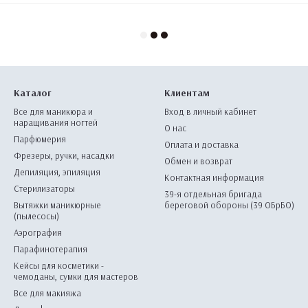
Каталог
Клиентам
Все для маникюра и
Вход в личный кабинет
наращивания ногтей
О нас
Парфюмерия
Оплата и доставка
Фрезеры, ручки, насадки
Обмен и возврат
Депиляция, эпиляция
Контактная информация
Стерилизаторы
39-я отдельная бригада
Вытяжки маникюрные
береговой обороны (39 ОБрБО)
(пылесосы)
Аэрография
Парафинотерапия
Кейсы для косметики -
чемоданы, сумки для мастеров
Все для макияжа