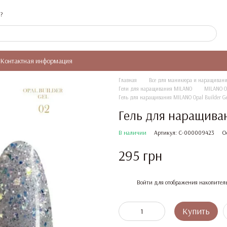
?
Контактная информация
Главная
Все для маникюра и наращивани
Гели для наращивания MILANO
MILANO Op
Гель для наращивания MILANO Opal Builder G
Гель для наращиван
В наличии
Артикул: C-000009423
О
295 грн
%
Войти
для отображения накопител
Купить