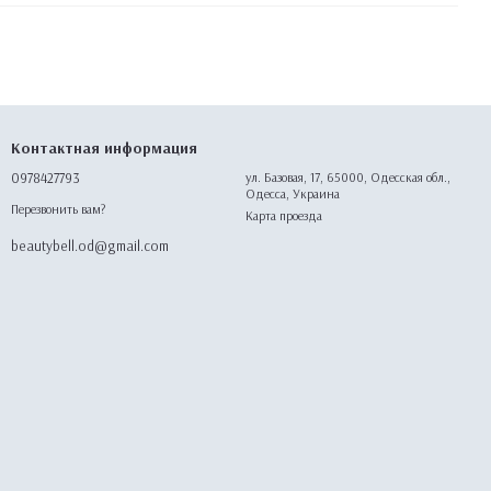
Контактная информация
0978427793
ул. Базовая, 17, 65000, Одесская обл.,
Одесса, Украина
Перезвонить вам?
Карта проезда
beautybell.od@gmail.com