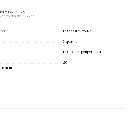
ПОКУПКА ЧАСТЯМИ
4 платежа по 73.75 грн
гтей
Гелевая система
Украина
Гель конструирующий
20
нення