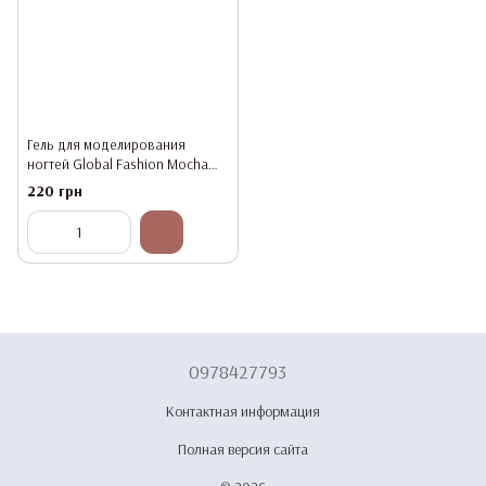
Гель для моделирования
ногтей Global Fashion Mocha
Rose Builder Gel #10, 15 г
220 грн
0978427793
Контактная информация
Полная версия сайта