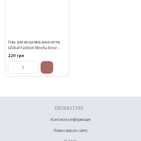
Гель для моделювання нігтів
Global Fashion Mocha Rose
Builder Gel #10, 15 г
220 грн
0978427793
Контактна інформація
Повна версія сайту