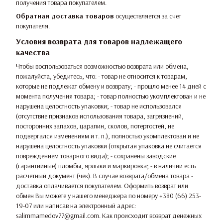
получения товара покупателем.
Обратная доставка товаров
осуществляется за счет
покупателя.
Условия возврата для товаров надлежащего
качества
Чтобы воспользоваться возможностью возврата или обмена,
пожалуйста, убедитесь, что: - товар не относится к товарам,
которые не подлежат обмену и возврату; - прошло менее 14 дней с
момента получения товара; - товар полностью укомплектован и не
нарушена целостность упаковки; - товар не использовался
(отсутствие признаков использования товара, загрязнений,
посторонних запахов, царапин, сколов, потертостей, не
подвергался изменениям и т. п.), полностью укомплектован и не
нарушена целостность упаковки (открытая упаковка не считается
повреждением товарного вида); - сохранены заводские
(гарантийные) пломбы, ярлыки и маркировка; - в наличии есть
расчетный документ (чек). В случае возврата/обмена товара -
доставка оплачивается покупателем. Оформить возврат или
обмен Вы можете у нашего менеджера по номеру +380 (66) 253-
19-07 или написав на электронный адрес:
salimmamedov77@gmail.com. Как происходит возврат денежных