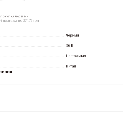
ПОКУПКА ЧАСТЯМИ
4 платежа по 274.75 грн
Черный
36 Вт
Настольная
Китай
нення