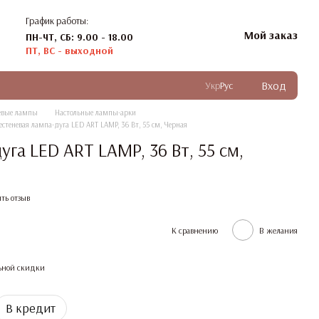
График работы:
Мой заказ
ПН-ЧТ, СБ: 9.00 - 18.00
ПТ, ВС - выходной
Вход
Укр
Рус
невые лампы
Настольные лампы-арки
естеневая лампа-дуга LED ART LAMP, 36 Вт, 55 см, Черная
уга LED ART LAMP, 36 Вт, 55 см,
ть отзыв
К сравнению
В желания
ьной скидки
В кредит