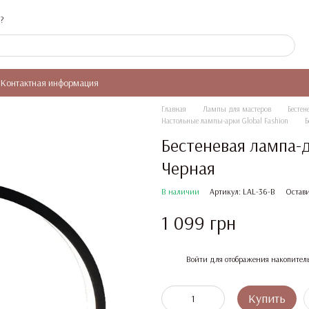
?
Контактная информация
Главная
Лампы для мастеров
Бесте
Настольные лампы-арки Global Fashion
Б
Бестеневая лампа-д
Черная
В наличии
Артикул: LAL-36-B
Остави
1 099 грн
%
Войти
для отображения накопител
Купить