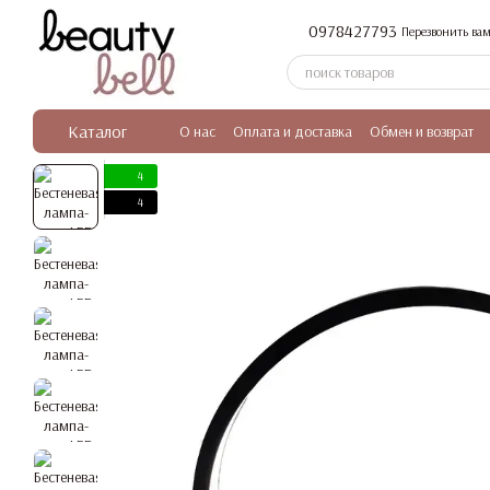
Перейти к основному контенту
0978427793
Перезвонить вам
Каталог
О нас
Оплата и доставка
Обмен и возврат
4
4