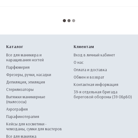
Каталог
Клиентам
Все для маникюра и
Вход в личный кабинет
наращивания ногтей
О нас
Парфюмерия
Оплата и доставка
Фрезеры, ручки, насадки
Обмен и возврат
Депиляция, эпиляция
Контактная информация
Стерилизаторы
39-я отдельная бригада
Вытяжки маникюрные
береговой обороны (39 ОБрБО)
(пылесосы)
Аэрография
Парафинотерапия
Кейсы для косметики -
чемоданы, сумки для мастеров
Все для макияжа