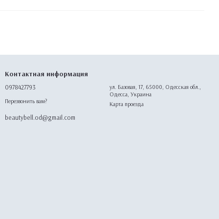
Контактная информация
0978427793
ул. Базовая, 17, 65000, Одесская обл.,
Одесса, Украина
Перезвонить вам?
Карта проезда
beautybell.od@gmail.com