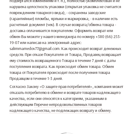
подвергался изменениям и т. п.), полностью укомплектован и не
нарушена целостность упаковки (открытая упаковка не считается
повреждением товарного вида); - сохранены заводские
(гарантийные) пломбы, ярлыки и маркировка; - в наличии есть
расчетный документ (чек). В случае возврата/обмена товара -
доставка оплачивается покупателем. Оформить возврат или
обмен Вы можете у нашего менеджера по номеру +380 (66) 253-
19-07 или написав на электронный адрес:
salimmamedov77@gmail.com. Как происходит возврат денежных
средств. При отказе Покупателя от Товара, Продавец возвращает
ему стоимость возвращенного Товара в течение 7 дней с даты
поступления возврата. Как происходит обмен товара. Обмен
товара от Покупателя происходит после получения товара
Продавцом в течение 1-3 дней.
Согласно Закону
«О защите прав потребителей»
, компания может
отказать потребителю в обмене и возврате товаров надлежащего
качества, если они относятся к категориям, указанным в
действующем
Перечне непродовольственных товаров
надлежащего качества, не подлежащих возврату и обмену
.