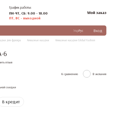
График работы:
Мой заказ
ПН-ЧТ, СБ: 9.00 - 18.00
ПТ, ВС - выходной
Вход
Укр
Рус
адки для фрезера
Алмазные насадки
Алмазные насадки Global Fashion
A-6
ить отзыв
К сравнению
В желания
ьной скидки
В кредит