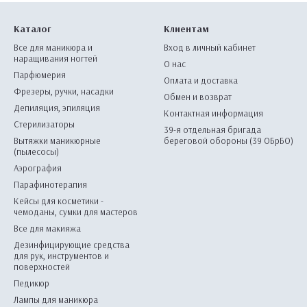
Каталог
Клиентам
Все для маникюра и
Вход в личный кабинет
наращивания ногтей
О нас
Парфюмерия
Оплата и доставка
Фрезеры, ручки, насадки
Обмен и возврат
Депиляция, эпиляция
Контактная информация
Стерилизаторы
39-я отдельная бригада
Вытяжки маникюрные
береговой обороны (39 ОБрБО)
(пылесосы)
Аэрография
Парафинотерапия
Кейсы для косметики -
чемоданы, сумки для мастеров
Все для макияжа
Дезинфицирующие средства
для рук, инструментов и
поверхностей
Педикюр
Лампы для маникюра