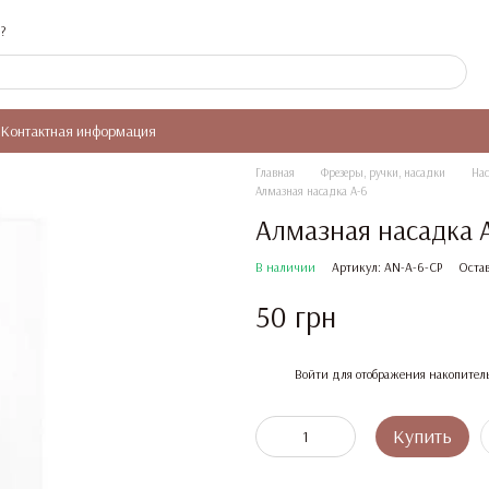
?
Контактная информация
Главная
Фрезеры, ручки, насадки
Нас
Алмазная насадка A-6
Алмазная насадка 
В наличии
Артикул: AN-A-6-CP
Остав
50 грн
%
Войти
для отображения накопител
Купить