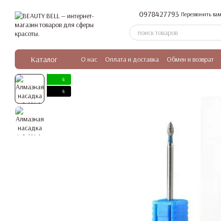
Перейти к основному контенту
0978427793
Перезвонить вам
Каталог
О нас
Оплата и доставка
Обмен и возврат
4
4