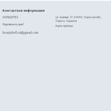
Контактная информация
0978427793
ул. Базовая, 17, 65000, Одесская обл.,
Одесса, Украина
Перезвонить вам?
Карта проезда
beautybell.od@gmail.com