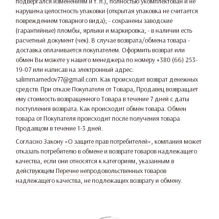
подвергался изменениям и т. п.), полностью укомплектован и не
нарушена целостность упаковки (открытая упаковка не считается
повреждением товарного вида); - сохранены заводские
(гарантийные) пломбы, ярлыки и маркировка; - в наличии есть
расчетный документ (чек). В случае возврата/обмена товара -
доставка оплачивается покупателем. Оформить возврат или
обмен Вы можете у нашего менеджера по номеру +380 (66) 253-
19-07 или написав на электронный адрес:
salimmamedov77@gmail.com. Как происходит возврат денежных
средств. При отказе Покупателя от Товара, Продавец возвращает
ему стоимость возвращенного Товара в течение 7 дней с даты
поступления возврата. Как происходит обмен товара. Обмен
товара от Покупателя происходит после получения товара
Продавцом в течение 1-3 дней.
Согласно Закону
«О защите прав потребителей»
, компания может
отказать потребителю в обмене и возврате товаров надлежащего
качества, если они относятся к категориям, указанным в
действующем
Перечне непродовольственных товаров
надлежащего качества, не подлежащих возврату и обмену
.