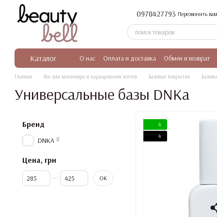
Перейти к основному контенту
0978427793
Перезвонить вам
Каталог
О нас
Оплата и доставка
Обмен и возврат
Главная
Все для маникюра и наращивания ногтей
Базовые покрытия
Базов
Универсальные базы DNKa
Бренд
4
4
8
DNKA
Цена, грн
От Цена, грн
До Цена, грн
OK