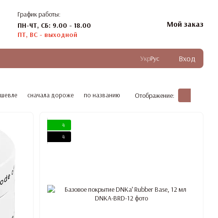
График работы:
Мой заказ
ПН-ЧТ, СБ: 9.00 - 18.00
ПТ, ВС - выходной
Вход
Укр
Рус
ешевле
сначала дороже
по названию
Отображение:
4
4