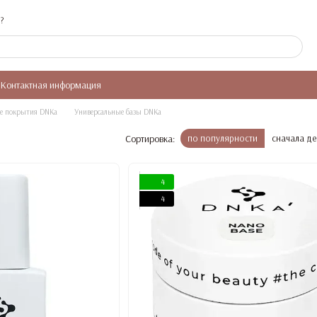
?
Контактная информация
ые покрытия DNKa
Универсальные базы DNKa
Сортировка:
по популярности
сначала д
4
4