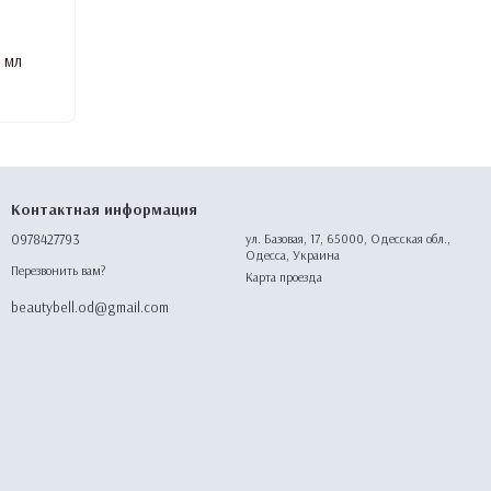
 мл
Контактная информация
0978427793
ул. Базовая, 17, 65000, Одесская обл.,
Одесса, Украина
Перезвонить вам?
Карта проезда
beautybell.od@gmail.com