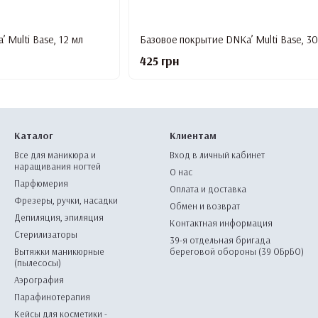
 Multi Base, 12 мл
Базовое покрытие DNKa’ Multi Base, 30
425 грн
Каталог
Клиентам
Все для маникюра и
Вход в личный кабинет
наращивания ногтей
О нас
Парфюмерия
Оплата и доставка
Фрезеры, ручки, насадки
Обмен и возврат
Депиляция, эпиляция
Контактная информация
Стерилизаторы
39-я отдельная бригада
Вытяжки маникюрные
береговой обороны (39 ОБрБО)
(пылесосы)
Аэрография
Парафинотерапия
Кейсы для косметики -