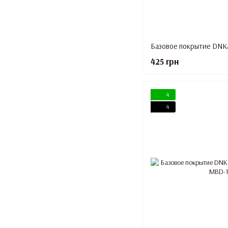
Базовое покрытие DNKa’
425 грн
4
4