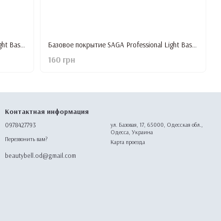
Базовое покрытие SAGA Professional Light Base #3, 9 мл
Базовое покрытие SAGA Professional Light Base #4, 9 мл
160 грн
Контактная информация
0978427793
ул. Базовая, 17, 65000, Одесская обл.,
Одесса, Украина
Перезвонить вам?
Карта проезда
beautybell.od@gmail.com