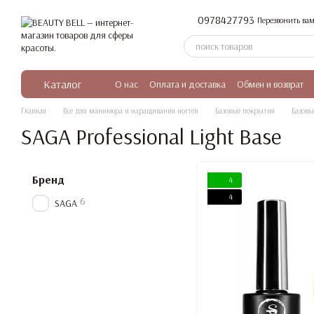
Перейти к основному контенту
0978427793
Перезвонить вам
Каталог
О нас
Оплата и доставка
Обмен и возврат
Главная
Все для маникюра и наращивания ногтей
Базовые покрытия
Базовы
SAGA Professional Light Base
Бренд
4
4
6
SAGA