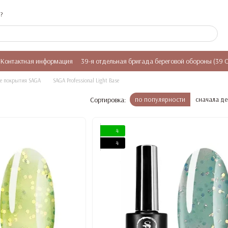
?
Контактная информация
39-я отдельная бригада береговой обороны (39 
е покрытия SAGA
SAGA Professional Light Base
Сортировка:
по популярности
сначала д
4
4