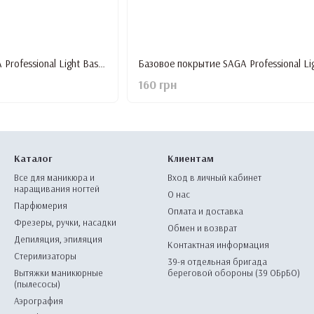
Базовое покрытие SAGA Professional Light Base #2, 9 мл
160 грн
Каталог
Клиентам
Все для маникюра и
Вход в личный кабинет
наращивания ногтей
О нас
Парфюмерия
Оплата и доставка
Фрезеры, ручки, насадки
Обмен и возврат
Депиляция, эпиляция
Контактная информация
Стерилизаторы
39-я отдельная бригада
Вытяжки маникюрные
береговой обороны (39 ОБрБО)
(пылесосы)
Аэрография