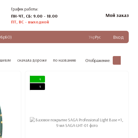
График работы:
Мой заказ
ПН-ЧТ, СБ: 9.00 - 18.00
ПТ, ВС - выходной
Вход
ОБрБО)
Укр
Рус
ешевле
сначала дороже
по названию
Отображение:
4
4