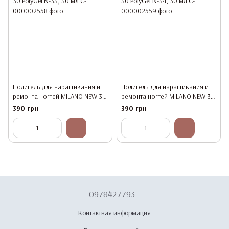
Полигель для наращивания и
Полигель для наращивания и
ремонта ногтей MILANO NEW 30
ремонта ногтей MILANO NEW 30
PolyGel N-33, 30 мл
PolyGel N-34, 30 мл
390 грн
390 грн
0978427793
Контактная информация