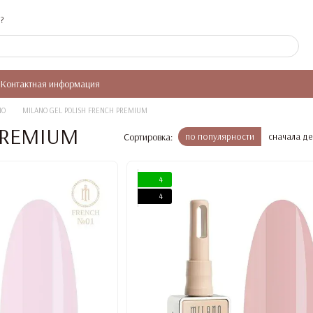
?
Контактная информация
NO
MILANO GEL POLISH FRENCH PREMIUM
PREMIUM
Сортировка:
по популярности
сначала д
4
4