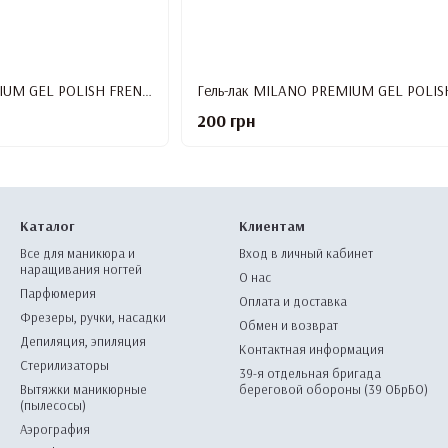
Гель-лак MILANO PREMIUM GEL POLISH FRENCH №04, 10 мл
200 грн
Каталог
Клиентам
Все для маникюра и
Вход в личный кабинет
наращивания ногтей
О нас
Парфюмерия
Оплата и доставка
Фрезеры, ручки, насадки
Обмен и возврат
Депиляция, эпиляция
Контактная информация
Стерилизаторы
39-я отдельная бригада
Вытяжки маникюрные
береговой обороны (39 ОБрБО)
(пылесосы)
Аэрография