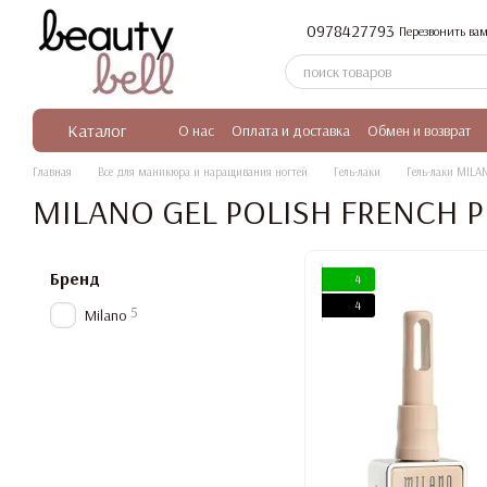
Перейти к основному контенту
0978427793
Перезвонить вам
Каталог
О нас
Оплата и доставка
Обмен и возврат
Главная
Все для маникюра и наращивания ногтей
Гель-лаки
Гель-лаки MILA
MILANO GEL POLISH FRENCH 
Бренд
4
4
5
Milano