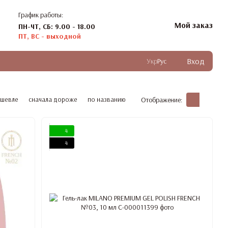
График работы:
Мой заказ
ПН-ЧТ, СБ: 9.00 - 18.00
ПТ, ВС - выходной
Вход
Укр
Рус
ешевле
сначала дороже
по названию
Отображение:
4
4