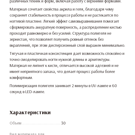
различных техник и форм, включая работу с верхними формами.
Материал сочетает свойства акрила и геля, благодаря чему
сохраняет стабильность в процессе работы и не растекается по
ногтевой пластине. Легкий эффект самовыравнивания помогает
сформировать аккуратную поверхность, а распределение кистью
проходит равномерно и без усилий. Структура полигеля не
зернистая, что позволяет получить ровный оттенок без
вкраплений, при этом дисперсионный слой выражен минимально.
Тягучая и пластичная консистенция дает возможность спокойно и
точно смоделировать ногти нужной длины и архитектуры.
Материал не липнет к кисти, отличается высокой адгезией и не
имеет неприятного запаха, что делает процесс работы более
комфортным.
Полимеризация полигеля занимает 2 минуты в UV-лампе и 60
секунд в LED-лампе.
Характеристики
Объем
30
Вид материала для