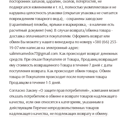
посторонних запахов, царапин, сколов, потертостей, не
подвергался изменениям и т. п.), полностью укомплектован и не
нарушена целостность упаковки (открытая упаковка не считается
повреждением товарного вида); - сохранены заводские
(гарантийные) пломбы, ярлыки и маркировка; - в наличии есть
расчетный документ (чек). В случае возврата/обмена товара -
доставка оплачивается покупателем. Оформить возврат или
обмен Вы можете у нашего менеджера по номеру +380 (66) 253-
19-07 или написав на электронный адрес:
salimmamedov77@gmail.com. Как происходит возврат денежных
средств. При отказе Покупателя от Товара, Продавец возвращает
ему стоимость возвращенного Товара в течение 7 дней с даты
поступления возврата. Как происходит обмен товара. Обмен
товара от Покупателя происходит после получения товара
Продавцом в течение 1-3 дней.
Согласно Закону
«О защите прав потребителей»
, компания может
отказать потребителю в обмене и возврате товаров надлежащего
качества, если они относятся к категориям, указанным в
действующем
Перечне непродовольственных товаров
надлежащего качества, не подлежащих возврату и обмену
.