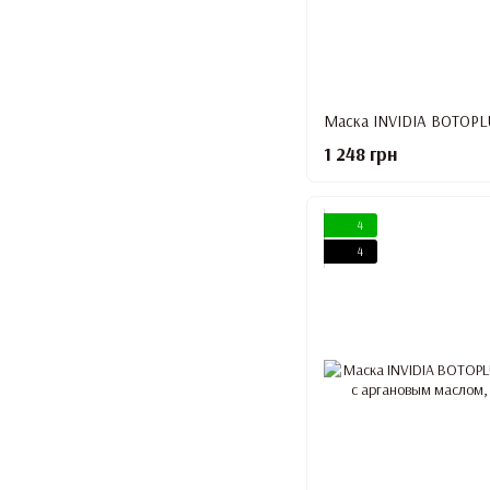
1 248 грн
4
4