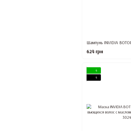
624 грн
4
4