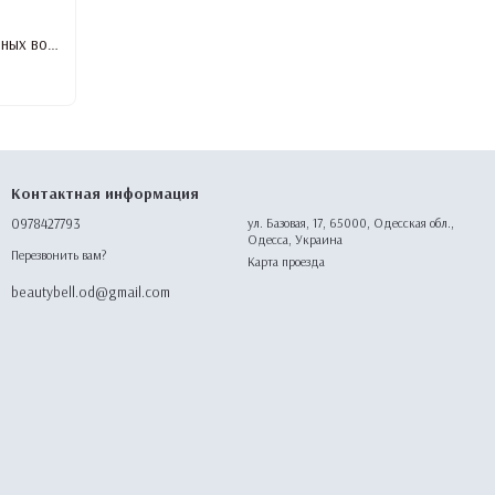
Маска INVIDIA BOTOPLUS для окрашенных волос с аргановым маслом, 1000ml
Контактная информация
0978427793
ул. Базовая, 17, 65000, Одесская обл.,
Одесса, Украина
Перезвонить вам?
Карта проезда
beautybell.od@gmail.com