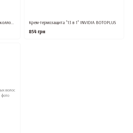
Несмываемый разглаживающий крем с коллоидным золотом INVIDIA BOTOPLUS
Крем-термозащита "13 в 1" INVIDIA BOTOPLUS
854 грн