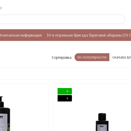
?
Контактная информация
39-я отдельная бригада береговой обороны (39 
Сортировка:
по популярности
сначала д
4
4