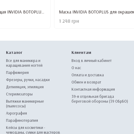
Маска восстанавливающая INVIDIA BOTOPLUS для поврежденных волос, 1000ml
1 248 грн
Каталог
Клиентам
Все для маникюра и
Вход в личный кабинет
наращивания ногтей
О нас
Парфюмерия
Оплата и доставка
Фрезеры, ручки, насадки
Обмен и возврат
Депиляция, эпиляция
Контактная информация
Стерилизаторы
39-я отдельная бригада
Вытяжки маникюрные
береговой обороны (39 ОБрБО)
(пылесосы)
Аэрография
Парафинотерапия
Кейсы для косметики -
чемоданы, сумки для мастеров