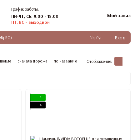
График работы:
Мой заказ
ПН-ЧТ, СБ: 9.00 - 18.00
ПТ, ВС - выходной
Вход
ОБрБО)
Укр
Рус
ешевле
сначала дороже
по названию
Отображение:
4
4