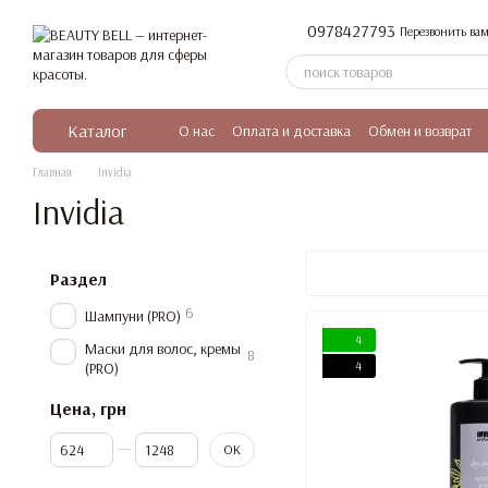
Перейти к основному контенту
0978427793
Перезвонить вам
Каталог
О нас
Оплата и доставка
Обмен и возврат
Главная
Invidia
Invidia
Раздел
6
Шампуни (PRO)
4
Маски для волос, кремы
8
4
(PRO)
Цена, грн
От Цена, грн
До Цена, грн
OK