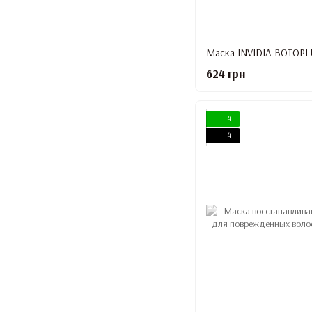
624 грн
4
4