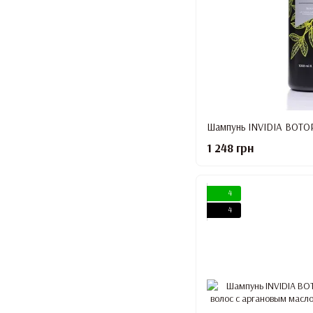
1 248 грн
4
4