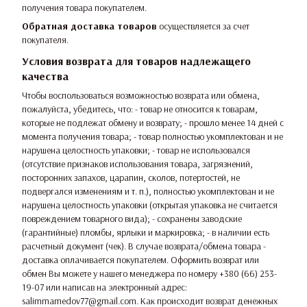
получения товара покупателем.
Обратная доставка товаров
осуществляется за счет
покупателя.
Условия возврата для товаров надлежащего
качества
Чтобы воспользоваться возможностью возврата или обмена,
пожалуйста, убедитесь, что: - товар не относится к товарам,
которые не подлежат обмену и возврату; - прошло менее 14 дней с
момента получения товара; - товар полностью укомплектован и не
нарушена целостность упаковки; - товар не использовался
(отсутствие признаков использования товара, загрязнений,
посторонних запахов, царапин, сколов, потертостей, не
подвергался изменениям и т. п.), полностью укомплектован и не
нарушена целостность упаковки (открытая упаковка не считается
повреждением товарного вида); - сохранены заводские
(гарантийные) пломбы, ярлыки и маркировка; - в наличии есть
расчетный документ (чек). В случае возврата/обмена товара -
доставка оплачивается покупателем. Оформить возврат или
обмен Вы можете у нашего менеджера по номеру +380 (66) 253-
19-07 или написав на электронный адрес:
salimmamedov77@gmail.com. Как происходит возврат денежных