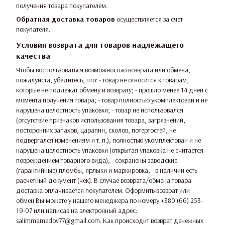
получения товара покупателем.
Обратная доставка товаров
осуществляется за счет
покупателя.
Условия возврата для товаров надлежащего
качества
Чтобы воспользоваться возможностью возврата или обмена,
пожалуйста, убедитесь, что: - товар не относится к товарам,
которые не подлежат обмену и возврату; - прошло менее 14 дней с
момента получения товара; - товар полностью укомплектован и не
нарушена целостность упаковки; - товар не использовался
(отсутствие признаков использования товара, загрязнений,
посторонних запахов, царапин, сколов, потертостей, не
подвергался изменениям и т. п.), полностью укомплектован и не
нарушена целостность упаковки (открытая упаковка не считается
повреждением товарного вида); - сохранены заводские
(гарантийные) пломбы, ярлыки и маркировка; - в наличии есть
расчетный документ (чек). В случае возврата/обмена товара -
доставка оплачивается покупателем. Оформить возврат или
обмен Вы можете у нашего менеджера по номеру +380 (66) 253-
19-07 или написав на электронный адрес:
salimmamedov77@gmail.com. Как происходит возврат денежных