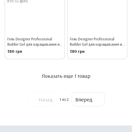
Гель Designer Professional
Гель Designer Professional
Builder Gel для наращивания и
Builder Gel для наращивания и
укрепления ногтей R19 Marzipan
укрепления ногтей R20 Secret
380 грн
380 грн
Cookie, 55 мл
Love, 55 мл
Показать еще 1 товар
Назад
Вперед
1
из 2