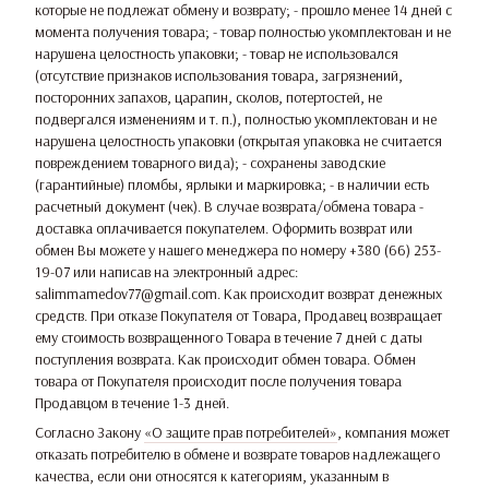
которые не подлежат обмену и возврату; - прошло менее 14 дней с
момента получения товара; - товар полностью укомплектован и не
нарушена целостность упаковки; - товар не использовался
(отсутствие признаков использования товара, загрязнений,
посторонних запахов, царапин, сколов, потертостей, не
подвергался изменениям и т. п.), полностью укомплектован и не
нарушена целостность упаковки (открытая упаковка не считается
повреждением товарного вида); - сохранены заводские
(гарантийные) пломбы, ярлыки и маркировка; - в наличии есть
расчетный документ (чек). В случае возврата/обмена товара -
доставка оплачивается покупателем. Оформить возврат или
обмен Вы можете у нашего менеджера по номеру +380 (66) 253-
19-07 или написав на электронный адрес:
salimmamedov77@gmail.com. Как происходит возврат денежных
средств. При отказе Покупателя от Товара, Продавец возвращает
ему стоимость возвращенного Товара в течение 7 дней с даты
поступления возврата. Как происходит обмен товара. Обмен
товара от Покупателя происходит после получения товара
Продавцом в течение 1-3 дней.
Согласно Закону
«О защите прав потребителей»
, компания может
отказать потребителю в обмене и возврате товаров надлежащего
качества, если они относятся к категориям, указанным в