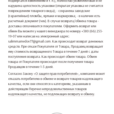
подвергался изменениям и т. п.), полностью укомплектован и не
нарушена целостность упаковки (открытая упаковка не считается
повреждением товарного вида); - сохранены заводские
(гарантийные) пломбы, ярлыки и маркировка; - в наличии есть
расчетный документ (чек). В случае возврата/обмена товара -
доставка оплачивается покупателем. Оформить возврат или
обмен Вы можете у нашего менеджера по номеру +380 (66) 253-
19-07 или написав на электронный адрес:
salimmamedov77@gmail.com. Как происходит возврат денежных
средств. При отказе Покупателя от Товара, Продавец возвращает
ему стоимость возвращенного Товара в течение 7 дней с даты
поступления возврата. Как происходит обмен товара. Обмен
товара от Покупателя происходит после получения товара
Продавцом в течение 1-3 дней.
Согласно Закону
«О защите прав потребителей»
, компания может
отказать потребителю в обмене и возврате товаров надлежащего
качества, если они относятся к категориям, указанным в
действующем
Перечне непродовольственных товаров
надлежащего качества, не подлежащих возврату и обмену
.